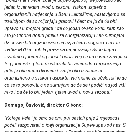
”Dolazi nam treće izdanje Superkupa, koji se pokazao kao
jedan izvanredan uvod u sezonu. Nakon uspješno
organiziranih natjecanja u Baru i Laktašima, nastavljamo sa
tradicijom da se mijenjaju gradovi i čast mi je da će biti
upravo i u mojem gradu i da će jedan ovako veliki klub kao
što je Cibona dobiti priliku za suorganizaciju i ne sumnjam
da će sve biti organizirano na najvećem mogućem nivou.
Tvrtka MYD je dobila prava na organizaciju Superkupa i
završnicu juniorskog Final Foura i već se na samoj završnici
tog juniorskog turnira iskazala ta izvanredna organizacija
gdje je bila puna dvorana i sve je bilo izvanredno
organizirano u svakom aspektu. Najmanje za očekivati je da
će se to ponoviti, a ne sumnjam da će se i podići na još viši
nivo i da će to biti jedan sjajan uvod u novu sezonu.”
Domagoj Čavlović, direktor Cibone:
”Kolega Vela i ja smo se prvi put sastali prije 2 mjeseca i
počeli razgovarati o ideji organizacije Superkupa kod nas. S