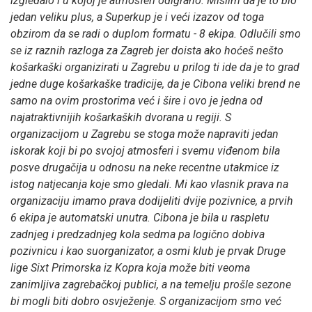
izgledalo i u kojoj je atmosferi odigrano. Mislim da je to bio
jedan veliku plus, a Superkup je i veći izazov od toga
obzirom da se radi o duplom formatu - 8 ekipa. Odlučili smo
se iz raznih razloga za Zagreb jer doista ako hoćeš nešto
košarkaški organizirati u Zagrebu u prilog ti ide da je to grad
jedne duge košarkaške tradicije, da je Cibona veliki brend ne
samo na ovim prostorima već i šire i ovo je jedna od
najatraktivnijih košarkaških dvorana u regiji. S
organizacijom u Zagrebu se stoga može napraviti jedan
iskorak koji bi po svojoj atmosferi i svemu viđenom bila
posve drugačija u odnosu na neke recentne utakmice iz
istog natjecanja koje smo gledali. Mi kao vlasnik prava na
organizaciju imamo prava dodijeliti dvije pozivnice, a prvih
6 ekipa je automatski unutra. Cibona je bila u raspletu
zadnjeg i predzadnjeg kola sedma pa logično dobiva
pozivnicu i kao suorganizator, a osmi klub je prvak Druge
lige Sixt Primorska iz Kopra koja može biti veoma
zanimljiva zagrebačkoj publici, a na temelju prošle sezone
bi mogli biti dobro osvježenje. S organizacijom smo već