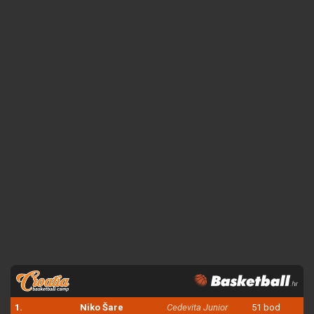
1.
Niko Šare
Cedevita Junior
51 bod