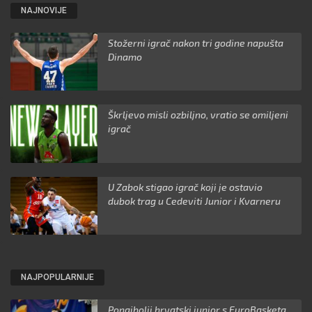
NAJNOVIJE
Stožerni igrač nakon tri godine napušta
Dinamo
Škrljevo misli ozbiljno, vratio se omiljeni
igrač
U Zabok stigao igrač koji je ostavio
dubok trag u Cedeviti Junior i Kvarneru
NAJPOPULARNIJE
Ponajbolji hrvatski junior s EuroBasketa