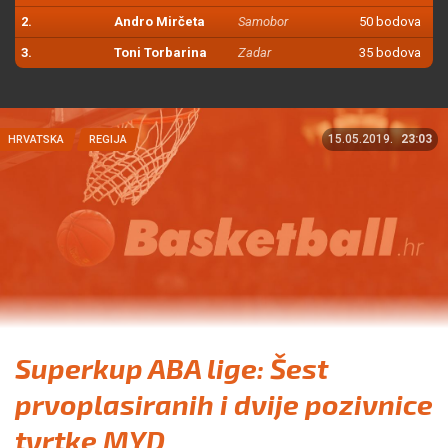
2.
Andro Mirčeta
Samobor
50 bodova
3.
Toni Torbarina
Zadar
35 bodova
15.05.2019.
23:03
HRVATSKA
REGIJA
Superkup ABA lige: Šest
prvoplasiranih i dvije pozivnice
tvrtke MYD