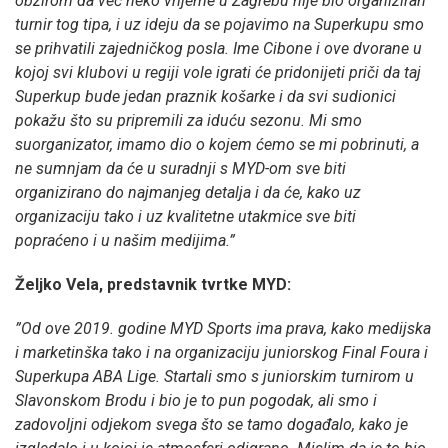
obzirom da već neko vrijeme u Zagrebu nije bio organiziran
turnir tog tipa, i uz ideju da se pojavimo na Superkupu smo
se prihvatili zajedničkog posla. Ime Cibone i ove dvorane u
kojoj svi klubovi u regiji vole igrati će pridonijeti priči da taj
Superkup bude jedan praznik košarke i da svi sudionici
pokažu što su pripremili za iduću sezonu. Mi smo
suorganizator, imamo dio o kojem ćemo se mi pobrinuti, a
ne sumnjam da će u suradnji s MYD-om sve biti
organizirano do najmanjeg detalja i da će, kako uz
organizaciju tako i uz kvalitetne utakmice sve biti
popraćeno i u našim medijima.”
Željko Vela, predstavnik tvrtke MYD:
”Od ove 2019. godine MYD Sports ima prava, kako medijska
i marketinška tako i na organizaciju juniorskog Final Foura i
Superkupa ABA Lige. Startali smo s juniorskim turnirom u
Slavonskom Brodu i bio je to pun pogodak, ali smo i
zadovoljni odjekom svega što se tamo događalo, kako je