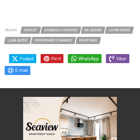
TAGOVI
CHOLET
DOMAGOJ VUKOVIĆ
KK ZADAR
LOVRE BAŠIĆ
LUKA BOŽIĆ
PRIPREMNE UTAKMICE
PROSTARS
Podijeli
Pin it
WhatsApp
Viber
E-mail