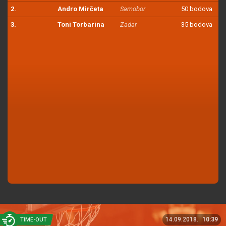
2.
Andro Mirčeta
Samobor
50 bodova
3.
Toni Torbarina
Zadar
35 bodova
14.09.2018.
10:39
TIME-OUT