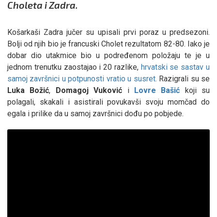
Choleta i Zadra.
Košarkaši Zadra jučer su upisali prvi poraz u predsezoni.
Bolji od njih bio je francuski Cholet rezultatom 82-80. Iako je
dobar dio utakmice bio u podređenom položaju te je u
jednom trenutku zaostajao i 20 razlike,
hrvatski se sastav u
samoj završnici u potpunosti vratio u susret.
Razigrali su se
Luka
Božić
,
Domagoj
Vuković
i
Lovre
Bašić
koji su
polagali, skakali i asistirali povukavši svoju momčad do
egala i prilike da u samoj završnici dođu po pobjede.