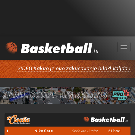
Menu
VIDEO Kakvo je ovo zakucavanje bilo?! Valjda Jazine 
1.
Niko Šare
Cedevita Junior
51 bod