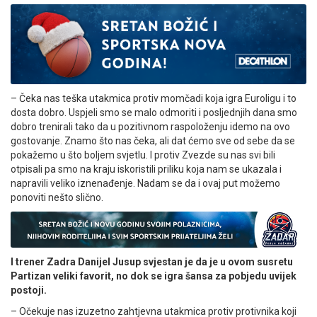
– Čeka nas teška utakmica protiv momčadi koja igra Euroligu i to
dosta dobro. Uspjeli smo se malo odmoriti i posljednjih dana smo
dobro trenirali tako da u pozitivnom raspoloženju idemo na ovo
gostovanje. Znamo što nas čeka, ali dat ćemo sve od sebe da se
pokažemo u što boljem svjetlu. I protiv Zvezde su nas svi bili
otpisali pa smo na kraju iskoristili priliku koja nam se ukazala i
napravili veliko iznenađenje. Nadam se da i ovaj put možemo
ponoviti nešto slično.
I trener Zadra Danijel Jusup svjestan je da je u ovom susretu
Partizan veliki favorit, no dok se igra šansa za pobjedu uvijek
postoji.
– Očekuje nas izuzetno zahtjevna utakmica protiv protivnika koji