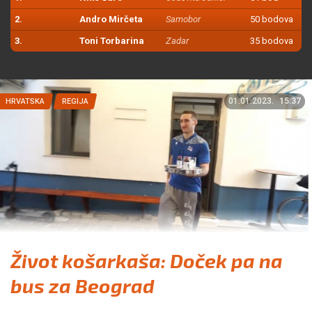
2.
Andro Mirčeta
Samobor
50 bodova
3.
Toni Torbarina
Zadar
35 bodova
01.01.2023.
15:37
HRVATSKA
REGIJA
Život košarkaša: Doček pa na
bus za Beograd