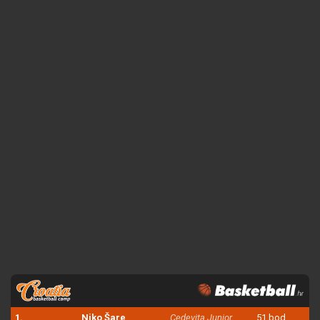
1.
Niko Šare
Cedevita Junior
51 bod