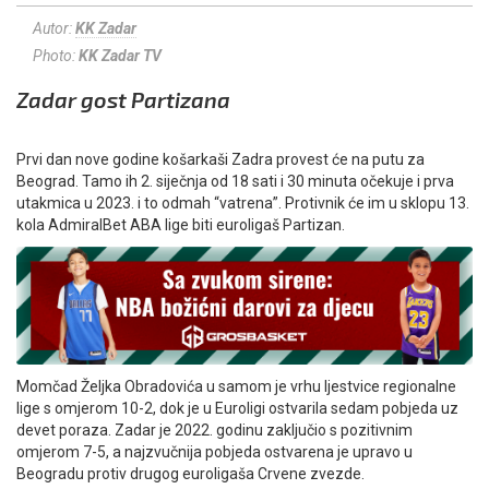
Autor:
KK Zadar
Photo:
KK Zadar TV
Zadar gost Partizana
Prvi dan nove godine košarkaši Zadra provest će na putu za
Beograd. Tamo ih 2. siječnja od 18 sati i 30 minuta očekuje i prva
utakmica u 2023. i to odmah “vatrena”. Protivnik će im u sklopu 13.
kola AdmiralBet ABA lige biti euroligaš Partizan.
Momčad Željka Obradovića u samom je vrhu ljestvice regionalne
lige s omjerom 10-2, dok je u Euroligi ostvarila sedam pobjeda uz
devet poraza. Zadar je 2022. godinu zaključio s pozitivnim
omjerom 7-5, a najzvučnija pobjeda ostvarena je upravo u
Beogradu protiv drugog euroligaša Crvene zvezde.