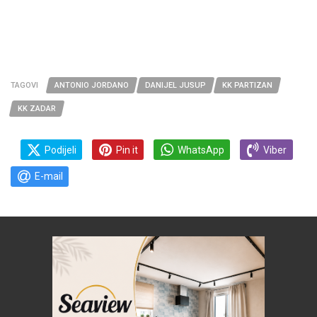
TAGOVI
ANTONIO JORDANO
DANIJEL JUSUP
KK PARTIZAN
KK ZADAR
Podijeli
Pin it
WhatsApp
Viber
E-mail