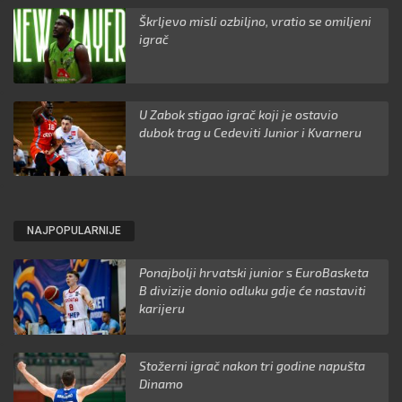
Škrljevo misli ozbiljno, vratio se omiljeni
igrač
U Zabok stigao igrač koji je ostavio
dubok trag u Cedeviti Junior i Kvarneru
NAJPOPULARNIJE
Ponajbolji hrvatski junior s EuroBasketa
B divizije donio odluku gdje će nastaviti
karijeru
Stožerni igrač nakon tri godine napušta
Dinamo