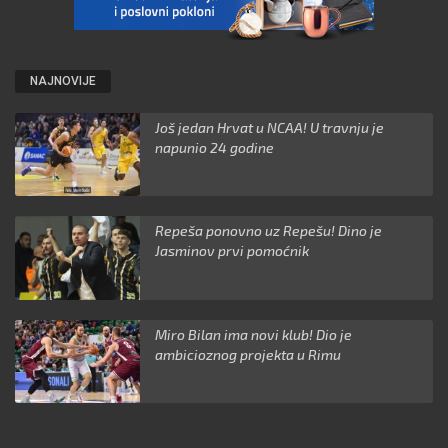
NAJNOVIJE
Još jedan Hrvat u NCAA! U travnju je
napunio 24 godine
Repeša ponovno uz Repešu! Dino je
Jasminov prvi pomoćnik
Miro Bilan ima novi klub! Dio je
ambicioznog projekta u Rimu