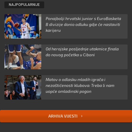
NAJPOPULARNIJE
Ponajbolji hrvatski junior s EuroBasketa
B divizije donio odluku gdje će nastaviti
karijeru
Od herojske posljednje utakmice finala
do novog početka u Ciboni
Matov o odlasku mladih igrača i
nezaštićenosti klubova: Treba li nam
uopće omladinski pogon
ARHIVA VIJESTI