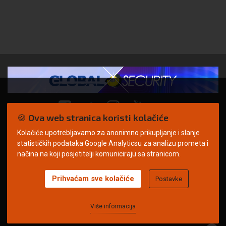
🍪 Ova web stranica koristi kolačiće
Kolačiće upotrebljavamo za anonimno prikupljanje i slanje
© Copyright 2026. | ARILEO
statističkih podataka Google Analyticsu za analizu prometa i
načina na koji posjetitelji komuniciraju sa stranicom.
Prihvaćam sve kolačiće
Postavke
Uvjeti korištenja
Politika privatnosti
Impressum
Oglašavanje
Kontakt
Više informacija