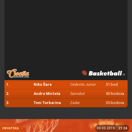
1.
Niko Šare
Cedevita Junior
51 bod
2.
Andro Mirčeta
Samobor
50 bodova
3.
Toni Torbarina
Zadar
35 bodova
30.03.2019.
21:24
HRVATSKA