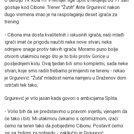
U derbiju 19. kola HT Premijer lige Split u nedjelju od 17 sati
gostuje kod Cibone. Trener "Žutih" Ante Grgurević nakon
dugo vremena imao je na raspolaganju deset igrača za
trening.
- Cibona ima dosta kvalitetnih i iskusnih igrača, naši mlađi
igrači imat će prigodu naučiti neke nove stvari, neka
odmjere snage protiv takvih igrača. Moramo puno bolje
otvoriti utakmicu nego što je to bilo protiv Gorice u
posljednjem kolu. Ovaj tjedan bili smo kompletni, sada neke
stvari, koje smo radili trebamo primijeniti na terenu - rekao
je Grgurević. "Žuta" mladost nema namjeru u Draženov dom
istrčati tek tako,
Grgurević je vrlo jasan kada govori o ambicijama Splita.
- Volio bih da se predstavimo u pravom svjetlu, vjerujem da
će tako i biti. Mi utakmicu čekamo s optimizmom, izaći
ćemo na teren tako da pobijedimo Cibonu. Postavit ćemo
se sa željom za pobjedu - zaključio je Grgurević.