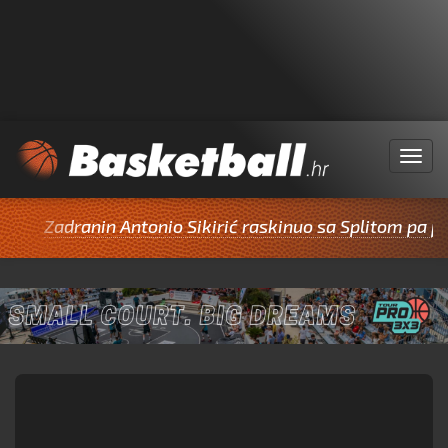
Menu
Zadranin Antonio Sikirić raskinuo sa Splitom pa potpi