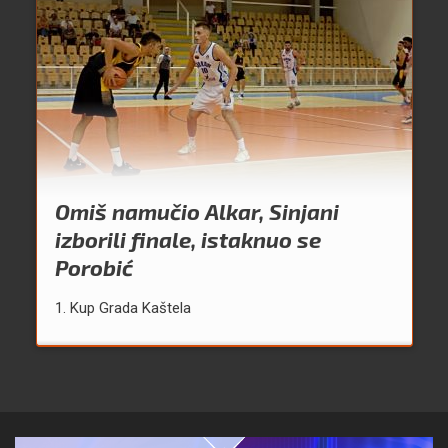
Omiš namučio Alkar, Sinjani
izborili finale, istaknuo se
Porobić
1. Kup Grada Kaštela