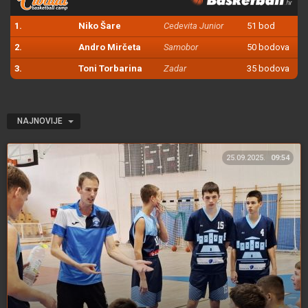
1.
Niko Šare
Cedevita Junior
51 bod
2.
Andro Mirčeta
Samobor
50 bodova
3.
Toni Torbarina
Zadar
35 bodova
NAJNOVIJE
25.09.2025.
09:54