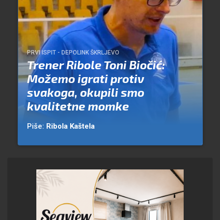
PRVI ISPIT - DEPOLINK ŠKRLJEVO
Trener Ribole Toni Biočić:
Možemo igrati protiv
svakoga, okupili smo
kvalitetne momke
Piše:
Ribola Kaštela