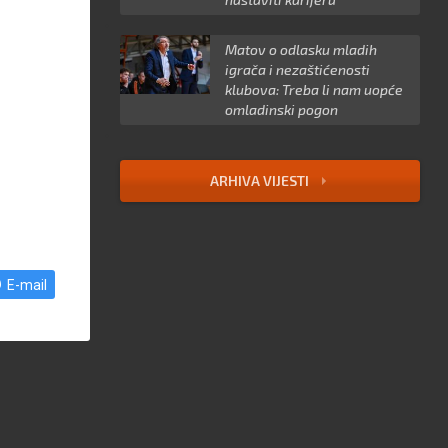
Matov o odlasku mladih
igrača i nezaštićenosti
klubova: Treba li nam uopće
omladinski pogon
ARHIVA VIJESTI
E-mail