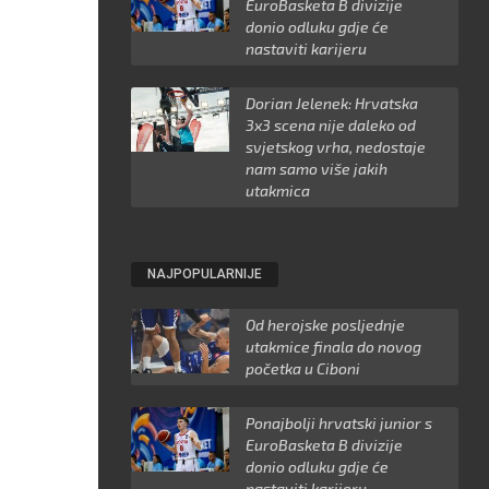
EuroBasketa B divizije
donio odluku gdje će
nastaviti karijeru
Dorian Jelenek: Hrvatska
3x3 scena nije daleko od
svjetskog vrha, nedostaje
nam samo više jakih
utakmica
NAJPOPULARNIJE
Od herojske posljednje
utakmice finala do novog
početka u Ciboni
Ponajbolji hrvatski junior s
EuroBasketa B divizije
donio odluku gdje će
nastaviti karijeru