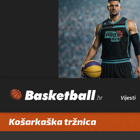
Vijesti
Košarkaška tržnica