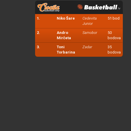
1.
Niko Šare
Cedevita
51 bod
Junior
2.
Andro
Samobor
50
Mirčeta
bodova
3.
Toni
Zadar
35
Torbarina
bodova