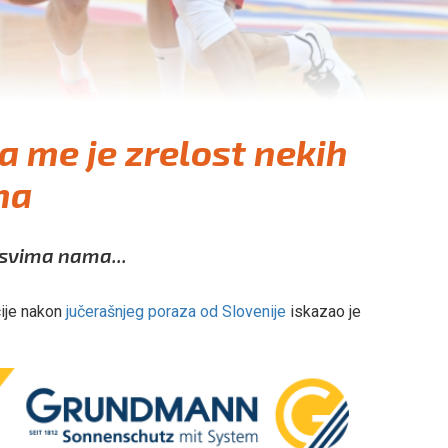
a me je zrelost nekih
ma
i svima nama...
ije nakon
jučerašnjeg poraza od Slovenije
iskazao je