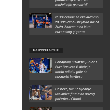
možeš njih prevariti"
Iz Barcelone se ekskluzivno
za Basketball.hr javio Jurica
Žuža, Zadranin na klupi
europskog giganta
NAJPOPULARNIJE
Ponajbolji hrvatski junior s
EuroBasketa B divizije
donio odluku gdje će
nastaviti karijeru
Od herojske posljednje
utakmice finala do novog
početka u Ciboni