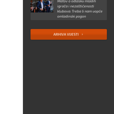
Matov o odlasku mladih
igrača i nezaštićenosti
klubova: Treba li nam uopće
omladinski pogon
ARHIVA VIJESTI