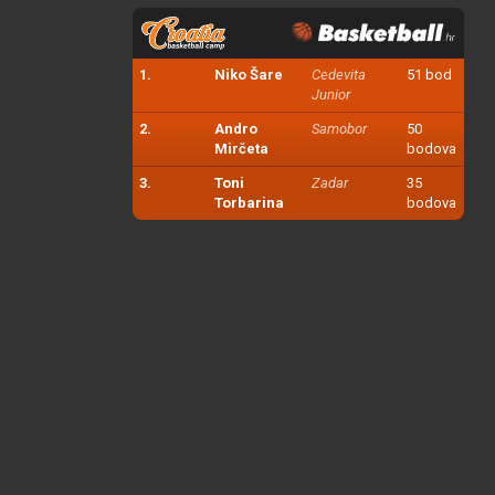
1.
Niko Šare
Cedevita
51 bod
Junior
2.
Andro
Samobor
50
Mirčeta
bodova
3.
Toni
Zadar
35
Torbarina
bodova