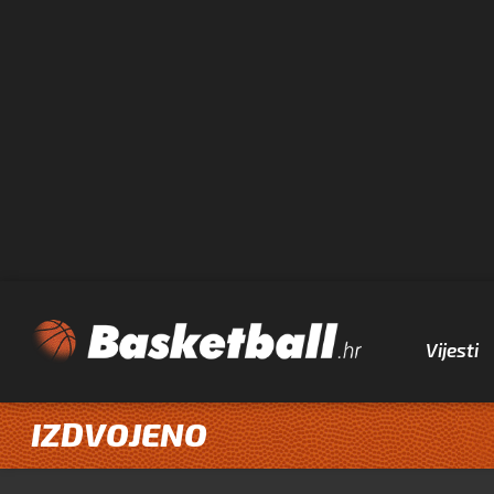
Vijesti
IZDVOJENO