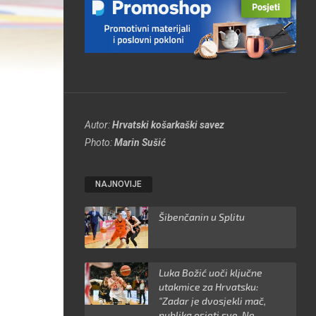
Autor:
Hrvatski košarkaški savez
Photo:
Marin Sušić
NAJNOVIJE
Šibenčanin u Splitu
Luka Božić uoči ključne
utakmice za Hrvatsku:
"Zadar je dvosjekli mač,
publika osjeti sve. Ne