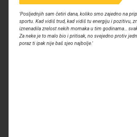
'Posljednjih sam četiri dana, koliko smo zajedno na p
sportu. Kad vidiš trud, kad vidiš tu energiju i pozitivu, 
iznenadila zrelost nekih momaka u tim godinama… svaka
Za neke je to malo bio i pritisak, no svejedno protiv je
poraz ti ipak nije baš sjeo najbolje.'