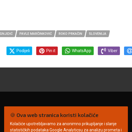
GNJIDIĆ
PAVLE MARČINKOVIĆ
ROKO PRKAČIN
SLOVENIJA
Podijeli
Pin it
WhatsApp
Viber
🍪 Ova web stranica koristi kolačiće
Kolačiće upotrebljavamo za anonimno prikupljanje i slanje
statističkih podataka Google Analyticsu za analizu prometa i