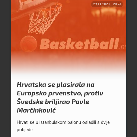
29.11.2020.
20:23
Hrvatska se plasirala na
Europsko prvenstvo, protiv
Švedske briljirao Pavle
Marčinković
Hrvati se u istanbulskom balonu osladili s dvije
pobjede.