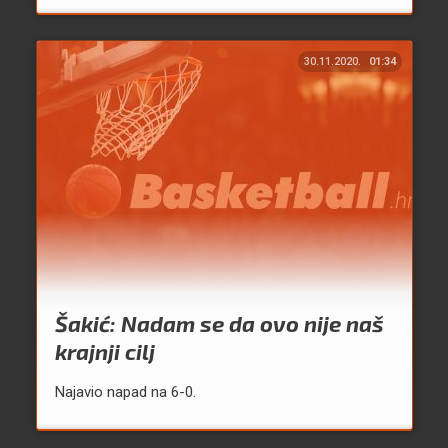
30.11.2020.
01:34
Šakić: Nadam se da ovo nije naš
krajnji cilj
Najavio napad na 6-0.