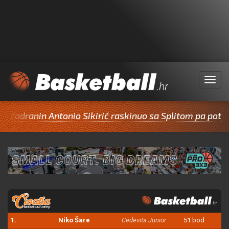
Menu
nin Antonio Sikirić raskinuo sa Splitom pa potpisao za
1.
Niko Šare
Cedevita Junior
51 bod