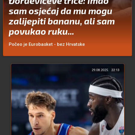
Đorđevićeve trice: Imao
sam osjećaj da mu mogu
zalijepiti bananu, ali sam
povukao ruku...
Počeo je Eurobasket - bez Hrvatske
29.08.2025.
22:13