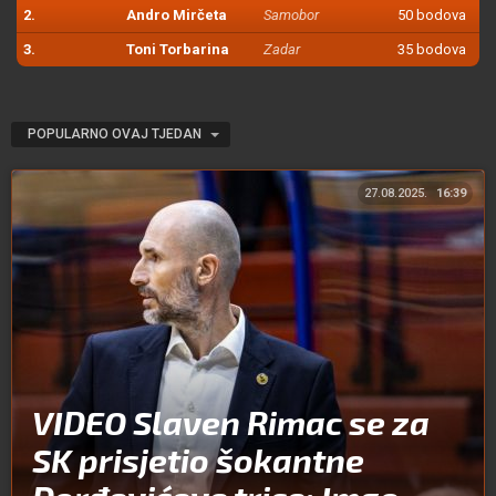
2.
Andro Mirčeta
Samobor
50 bodova
3.
Toni Torbarina
Zadar
35 bodova
POPULARNO OVAJ TJEDAN
27.08.2025.
16:39
VIDEO Slaven Rimac se za
SK prisjetio šokantne