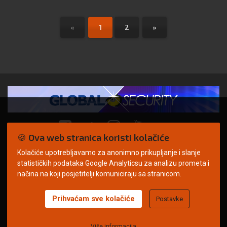
«
1
2
»
🍪 Ova web stranica koristi kolačiće
Kolačiće upotrebljavamo za anonimno prikupljanje i slanje
© Copyright 2026. | ARILEO
statističkih podataka Google Analyticsu za analizu prometa i
načina na koji posjetitelji komuniciraju sa stranicom.
Prihvaćam sve kolačiće
Postavke
Uvjeti korištenja
Politika privatnosti
Impressum
Oglašavanje
Kontakt
Više informacija