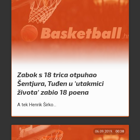
Zabok s 18 trica otpuhao
Šentjura, Tuđen u 'utakmici
života' zabio 18 poena
A tek Henrik Širko...
06.09.2019.
00:38