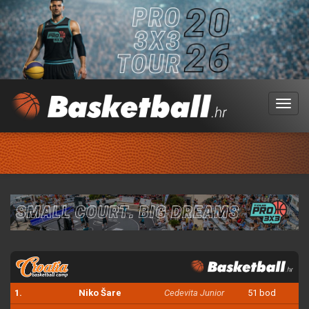
Menu
1.
Niko Šare
Cedevita Junior
51 bod