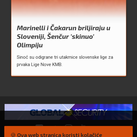
Marinelli i Čakarun briljiraju u
Sloveniji, Šenčur 'skinuo'
Olimpiju
Sinoć su odigrane tri utakmice slovenske lige za
prvaka Lige Nove KMB.
🍪 Ova web stranica koristi kolačiće