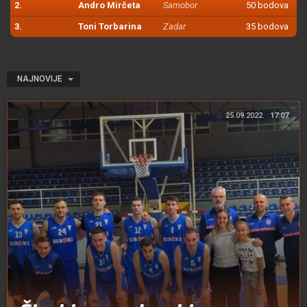
2.
Andro Mirčeta
Samobor
50 bodova
3.
Toni Torbarina
Zadar
35 bodova
NAJNOVIJE
25.09.2022.
17:07