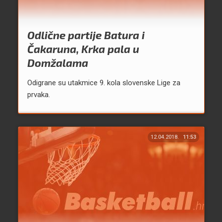
Odlične partije Batura i
Čakaruna, Krka pala u
Domžalama
Odigrane su utakmice 9. kola slovenske Lige za
prvaka.
12.04.2018.
11:53