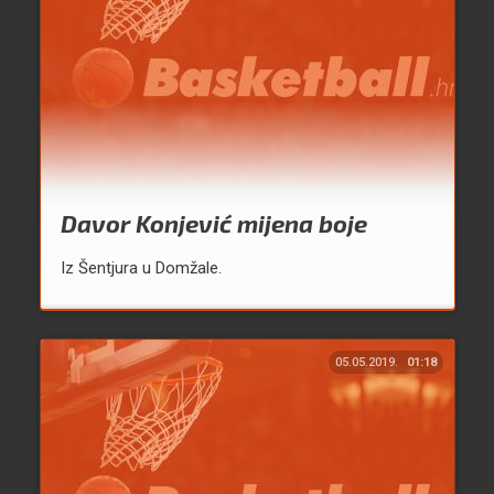
Davor Konjević mijena boje
Iz Šentjura u Domžale.
05.05.2019.
01:18