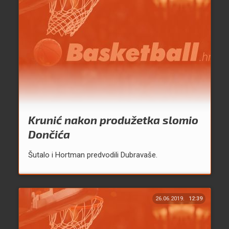
Krunić nakon produžetka slomio
Dončića
Šutalo i Hortman predvodili Dubravaše.
26.06.2019.
12:39