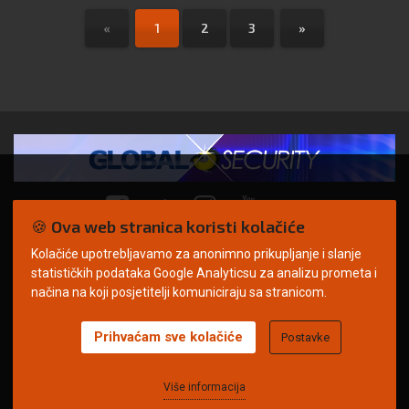
«
1
2
3
»
🍪 Ova web stranica koristi kolačiće
Kolačiće upotrebljavamo za anonimno prikupljanje i slanje
© Copyright 2026. | ARILEO
statističkih podataka Google Analyticsu za analizu prometa i
načina na koji posjetitelji komuniciraju sa stranicom.
Prihvaćam sve kolačiće
Postavke
Uvjeti korištenja
Politika privatnosti
Impressum
Oglašavanje
Kontakt
Više informacija