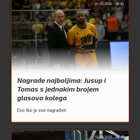
31.05.2023.
03:23
Nagrade najboljima: Jusup i
Tomas s jednakim brojem
glasova kolega
Evo tko je sve nagrađen
03.04.2023.
02:45