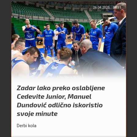
26.04.2025.
00:51
Zadar lako preko oslabljene
Cedevite Junior, Manuel
Dundović odlično iskoristio
svoje minute
Derbi kola