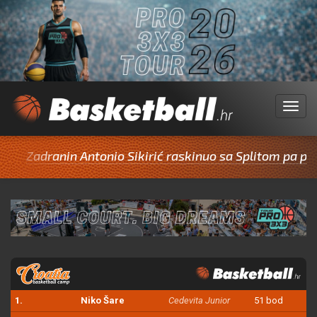
Menu
ranin Antonio Sikirić raskinuo sa Splitom pa potpisao 
1.
Niko Šare
Cedevita Junior
51 bod