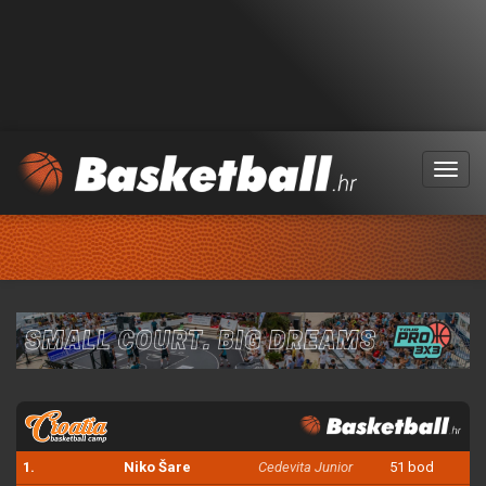
Menu
1.
Niko Šare
Cedevita Junior
51 bod