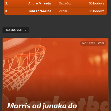
2.
Andro Mirčeta
Samobor
50 bodova
3.
Toni Torbarina
Zadar
35 bodova
NAJNOVIJE
24.10.2018.
22:02
Morris od junaka do