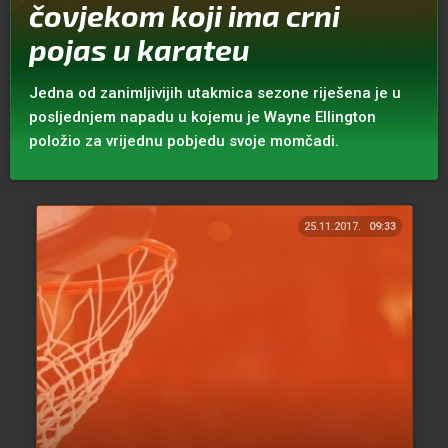
čovjekom koji ima crni
pojas u karateu
Jedna od zanimljivijih utakmica sezone riješena je u
posljednjem napadu u kojemu je Wayne Ellington
položio za vrijednu pobjedu svoje momčadi.
25.11.2017.
09:33