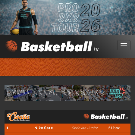
Menu
1.
Niko Šare
Cedevita Junior
51 bod