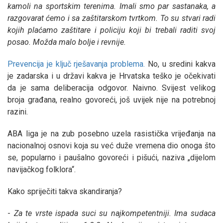
kamoli na sportskim terenima. Imali smo par sastanaka, a
razgovarat ćemo i sa zaštitarskom tvrtkom. To su stvari radi
kojih plaćamo zaštitare i policiju koji bi trebali raditi svoj
posao. Možda malo bolje i revnije.
Prevencija je ključ rješavanja problema.
No, u sredini kakva
je zadarska i u državi kakva je Hrvatska teško je očekivati
da je sama deliberacija odgovor. Naivno. Svijest velikog
broja građana, realno govoreći, još uvijek nije na potrebnoj
razini.
ABA liga je na zub posebno uzela rasistička vrijeđanja na
nacionalnoj osnovi koja su već duže vremena dio onoga što
se, popularno i paušalno govoreći i pišući, naziva „dijelom
navijačkog folklora“.
Kako spriječiti takva skandiranja?
-
Za te vrste ispada suci su najkompetentniji. Ima sudaca