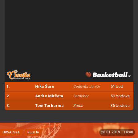
1.
Niko Šare
Cedevita Junior
51 bod
2.
Andro Mirčeta
Samobor
50 bodova
3.
Toni Torbarina
Zadar
35 bodova
26.01.2019.
14:40
HRVATSKA
REGIJA