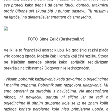
sve proteći kako treba i da ćemo iduću domaću utakmicu
protiv Cibone svi skupa biti u punom sastavu. Tu mislim i
na igrače i na gledatelje jer smatram da smo jedno.
FOTO: Šime Zelić (Basketball.hr)
Veliki je to financijski udarac klubu. Na godišnjoj razini plaća
vrlo dobrog igrača. Možda čak i igrača koji čini razliku. Stoga
se ključnim nameće pitanje kako spriječiti recidivizam
prekršaja na tribinama? Odgovor nije jednoznačan.
-
Nisam pobornik kažnjavanja kada govorimo o pojedincima
i manjim grupama, Pobornik sam razgovora, ukazivanja. Mi
smo otvoreni za suradnju s navijačima. Ne apostrofiram
nikoga, ni navijačku udrugu ni slično jer se radi o
pojedincima ili sitnim grupama koje se iz ne znam kojih
razloga koriste parolama koje nisu primjerene uopće, a