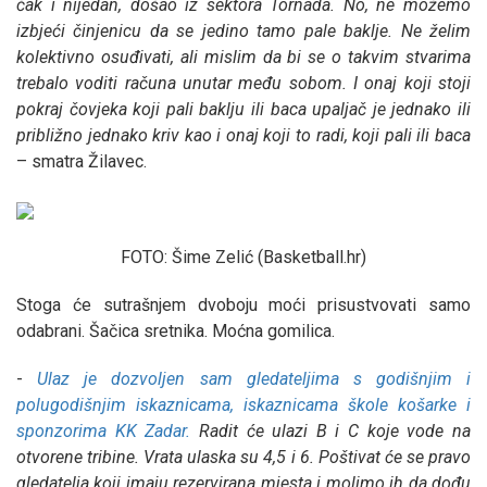
čak i nijedan, došao iz sektora Tornada. No, ne možemo
izbjeći činjenicu da se jedino tamo pale baklje. Ne želim
kolektivno osuđivati, ali mislim da bi se o takvim stvarima
trebalo voditi računa unutar među sobom. I onaj koji stoji
pokraj čovjeka koji pali baklju ili baca upaljač je jednako ili
približno jednako kriv kao i onaj koji to radi, koji pali ili baca
– smatra Žilavec.
FOTO: Šime Zelić (Basketball.hr)
Stoga će sutrašnjem dvoboju moći prisustvovati samo
odabrani. Šačica sretnika. Moćna gomilica.
-
Ulaz je dozvoljen sam gledateljima s godišnjim i
polugodišnjim iskaznicama, iskaznicama škole košarke i
sponzorima KK Zadar.
Radit će ulazi B i C koje vode na
otvorene tribine. Vrata ulaska su 4,5 i 6. Poštivat će se pravo
gledatelja koji imaju rezervirana mjesta i molimo ih da dođu