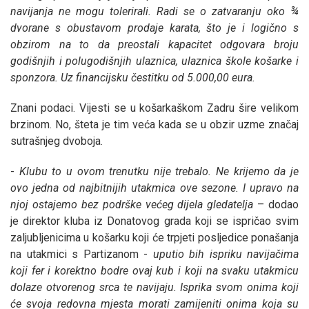
navijanja ne mogu tolerirali. Radi se o zatvaranju oko ¾
dvorane s obustavom prodaje karata, što je i logično s
obzirom na to da preostali kapacitet odgovara broju
godišnjih i polugodišnjih ulaznica, ulaznica škole košarke i
sponzora. Uz financijsku čestitku od 5.000,00 eura.
Znani podaci. Vijesti se u košarkaškom Zadru šire velikom
brzinom. No, šteta je tim veća kada se u obzir uzme značaj
sutrašnjeg dvoboja.
-
Klubu to u ovom trenutku nije trebalo. Ne krijemo da je
ovo jedna od najbitnijih utakmica ove sezone. I upravo na
njoj ostajemo bez podrške većeg dijela gledatelja
– dodao
je direktor kluba iz Donatovog grada koji se ispričao svim
zaljubljenicima u košarku koji će trpjeti posljedice ponašanja
na utakmici s Partizanom -
uputio bih ispriku navijačima
koji fer i korektno bodre ovaj kub i koji na svaku utakmicu
dolaze otvorenog srca te navijaju. Isprika svom onima koji
će svoja redovna mjesta morati zamijeniti onima koja su