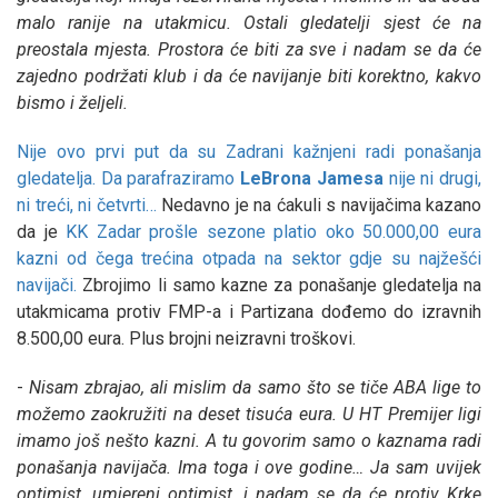
malo ranije na utakmicu. Ostali gledatelji sjest će na
preostala mjesta. Prostora će biti za sve i nadam se da će
zajedno podržati klub i da će navijanje biti korektno, kakvo
bismo i željeli.
Nije ovo prvi put da su Zadrani kažnjeni radi ponašanja
gledatelja. Da parafraziramo
LeBrona
Jamesa
nije ni drugi,
ni treći, ni četvrti…
Nedavno je na ćakuli s navijačima kazano
da je
KK Zadar prošle sezone platio oko 50.000,00 eura
kazni od čega trećina otpada na sektor gdje su najžešći
navijači.
Zbrojimo li samo kazne za ponašanje gledatelja na
utakmicama protiv FMP-a i Partizana dođemo do izravnih
8.500,00 eura. Plus brojni neizravni troškovi.
-
Nisam zbrajao, ali mislim da samo što se tiče ABA lige to
možemo zaokružiti na deset tisuća eura. U HT Premijer ligi
imamo još nešto kazni. A tu govorim samo o kaznama radi
ponašanja navijača. Ima toga i ove godine… Ja sam uvijek
optimist, umjereni optimist, i nadam se da će protiv Krke