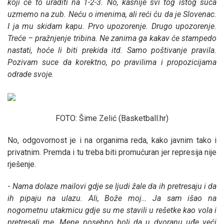
koji će to uraditi na 1-2-3. No, kasnije svi tog istog suca
uzmemo na zub. Neću o imenima, ali reći ću da je Slovenac.
I ja mu skidam kapu. Prvo upozorenje. Drugo upozorenje.
Treće – pražnjenje tribina. Ne zanima ga kakav će stampedo
nastati, hoće li biti prekida itd. Samo poštivanje pravila.
Pozivam suce da korektno, po pravilima i propozicijama
odrade svoje.
FOTO: Šime Zelić (Basketball.hr)
No, odgovornost je i na organima reda, kako javnim tako i
privatnim. Premda i tu treba biti promućuran jer represija nije
rješenje.
-
Nama dolaze mailovi gdje se ljudi žale da ih pretresaju i da
ih pipaju na ulazu. Ali, Bože moj… Ja sam išao na
nogometnu utakmicu gdje su me stavili u rešetke kao vola i
pretresali me. Mene posebno boli da u dvoranu uđe veći