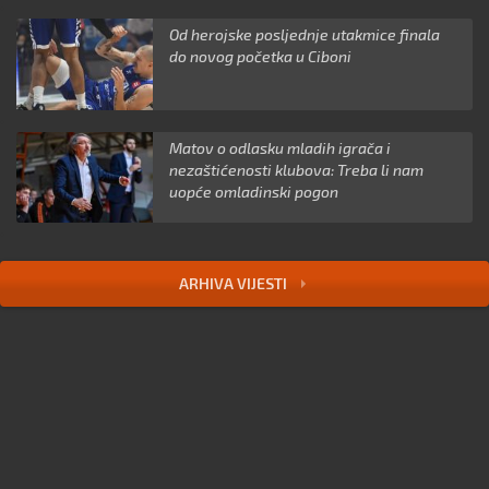
Od herojske posljednje utakmice finala
do novog početka u Ciboni
Matov o odlasku mladih igrača i
nezaštićenosti klubova: Treba li nam
uopće omladinski pogon
ARHIVA VIJESTI