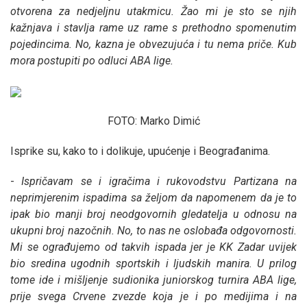
otvorena za nedjeljnu utakmicu. Žao mi je sto se njih
kažnjava i stavlja rame uz rame s prethodno spomenutim
pojedincima. No, kazna je obvezujuća i tu nema priče. Kub
mora postupiti po odluci ABA lige.
FOTO: Marko Dimić
Isprike su, kako to i dolikuje, upućenje i Beograđanima.
-
Ispričavam se i igračima i rukovodstvu Partizana na
neprimjerenim ispadima sa željom da napomenem da je to
ipak bio manji broj neodgovornih gledatelja u odnosu na
ukupni broj nazočnih. No, to nas ne oslobađa odgovornosti.
Mi se ograđujemo od takvih ispada jer je KK Zadar uvijek
bio sredina ugodnih sportskih i ljudskih manira. U prilog
tome ide i mišljenje sudionika juniorskog turnira ABA lige,
prije svega Crvene zvezde koja je i po medijima i na