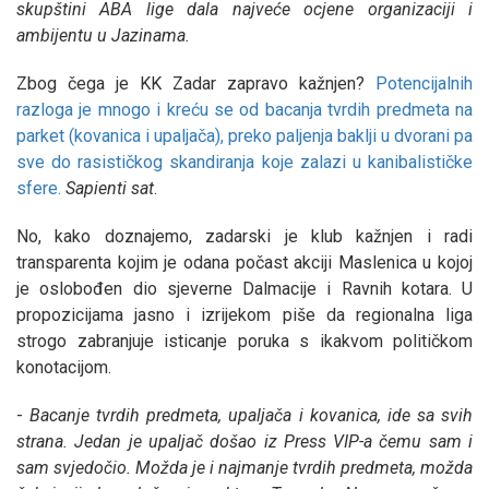
skupštini ABA lige dala najveće ocjene organizaciji i
ambijentu u Jazinama.
Zbog čega je KK Zadar zapravo kažnjen?
Potencijalnih
razloga je mnogo i kreću se od bacanja tvrdih predmeta na
parket (kovanica i upaljača), preko paljenja baklji u dvorani pa
sve do rasističkog skandiranja koje zalazi u kanibalističke
sfere.
Sapienti sat
.
No, kako doznajemo, zadarski je klub kažnjen i radi
transparenta kojim je odana počast akciji Maslenica u kojoj
je oslobođen dio sjeverne Dalmacije i Ravnih kotara. U
propozicijama jasno i izrijekom piše da regionalna liga
strogo zabranjuje isticanje poruka s ikakvom političkom
konotacijom.
-
Bacanje tvrdih predmeta, upaljača i kovanica, ide sa svih
strana. Jedan je upaljač došao iz Press VIP-a čemu sam i
sam svjedočio. Možda je i najmanje tvrdih predmeta, možda