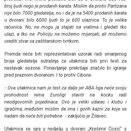
broj ljudi nego je prodanih karata. Mislim da protiv Partizana
nije bilo 7000 gledatelja, no i da je na 5400 prodanih karata
u dvorani bilo 6000 ljudi to je 600 ulaznica. To je velika
računica. No, ne mogu ja stajati na vratima i gledati tko
ulazi, a tko ne. Policiju ne možemo mijenjati, ali možemo
urediti stvar sa zaštitarskom tvrtkom.
Premda neće biti reprezentativan uzorak radi smanjenog
broja gledatelja sutrašnja će utakmica biti prvi test za
nastavak sezone. Ponavljanje prekršaja značilo bi igranje
pred praznom dvoranom. I to protiv Cibone.
-
Ova utakmica nam je test za dalje jer ABA liga neće svoju
prohodnost rema Euroligi staviti na kocku radi
neodgovornih pojedinaca. Ovo je veliki udarac i klubu i
igračima, međutim mislim da ima i gorih kazni za koje se
nadam da neće biti potrebne
- zaključio je Žilavec.
Utakmica se igra u nedjelju u dvorani „Krešimir Ćosić“ s