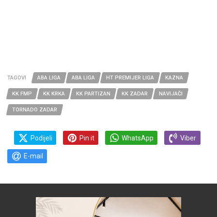
TAGOVI
ABA LIGA
ABA LIGA
HT PREMIJER LIGA
KAZNA
KK FMP
KK KRKA
KK PARTIZAN
KK ZADAR
NAVIJAČI
TORNADO ZADAR
Podijeli
Pin it
WhatsApp
Viber
E-mail