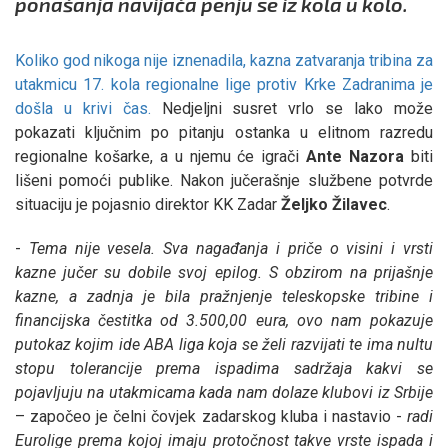
ponašanja navijača penju se iz kola u kolo.
Koliko god nikoga nije iznenadila, kazna zatvaranja tribina za
utakmicu 17. kola regionalne lige protiv Krke Zadranima je
došla u krivi čas.
Nedjeljni susret vrlo se lako može
pokazati ključnim po pitanju ostanka u elitnom razredu
regionalne košarke, a u njemu će igrači
Ante
Nazora
biti
lišeni pomoći publike. Nakon jučerašnje službene potvrde
situaciju je pojasnio direktor KK Zadar
Željko
Žilavec
.
-
Tema nije vesela. Sva nagađanja i priče o visini i vrsti
kazne jučer su dobile svoj epilog. S obzirom na prijašnje
kazne, a zadnja je bila pražnjenje teleskopske tribine i
financijska čestitka od 3.500,00 eura, ovo nam pokazuje
putokaz kojim ide ABA liga koja se želi razvijati te ima nultu
stopu tolerancije prema ispadima sadržaja kakvi se
pojavljuju na utakmicama kada nam dolaze klubovi iz Srbije
– započeo je čelni čovjek zadarskog kluba i nastavio -
radi
Eurolige prema kojoj imaju protočnost takve vrste ispada i