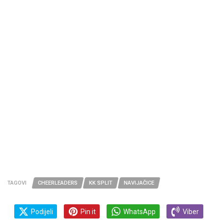
TAGOVI
CHEERLEADERS
KK SPLIT
NAVIJAČICE
Podijeli
Pin it
WhatsApp
Viber