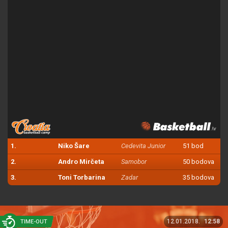
1.
Niko Šare
Cedevita Junior
51 bod
2.
Andro Mirčeta
Samobor
50 bodova
3.
Toni Torbarina
Zadar
35 bodova
12.01.2018.
12:58
TIME-OUT