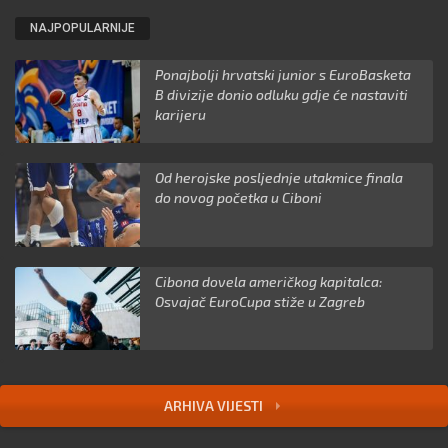
NAJPOPULARNIJE
Ponajbolji hrvatski junior s EuroBasketa
B divizije donio odluku gdje će nastaviti
karijeru
Od herojske posljednje utakmice finala
do novog početka u Ciboni
Cibona dovela američkog kapitalca:
Osvajač EuroCupa stiže u Zagreb
ARHIVA VIJESTI