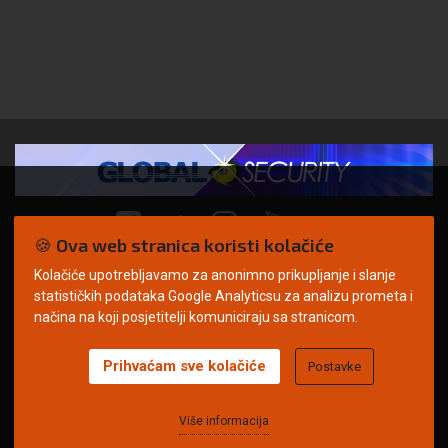
🍪 Ova web stranica koristi kolačiće
Kolačiće upotrebljavamo za anonimno prikupljanje i slanje
© Copyright 2026. | ARILEO
statističkih podataka Google Analyticsu za analizu prometa i
načina na koji posjetitelji komuniciraju sa stranicom.
Prihvaćam sve kolačiće
Postavke
Uvjeti korištenja
Politika privatnosti
Impressum
Oglašavanje
Kontakt
Više informacija