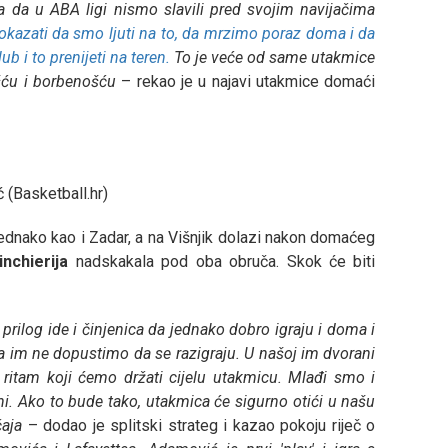
ca da u ABA ligi nismo slavili pred svojim navijačima
azati da smo ljuti na to, da mrzimo poraz doma i da
ub i to prenijeti na teren.
To je veće od same utakmice
ošću i borbenošću
– rekao je u najavi utakmice domaći
 (Basketball.hr)
 jednako kao i Zadar, a na Višnjik dolazi nakon domaćeg
inchierija
nadskakala pod oba obruča. Skok će biti
rilog ide i činjenica da jednako dobro igraju i doma i
 da im ne dopustimo da se razigraju. U našoj im dvorani
ritam koji ćemo držati cijelu utakmicu. Mlađi smo i
rani. Ako to bude tako, utakmica će sigurno otići u našu
aja
– dodao je splitski strateg i kazao pokoju riječ o