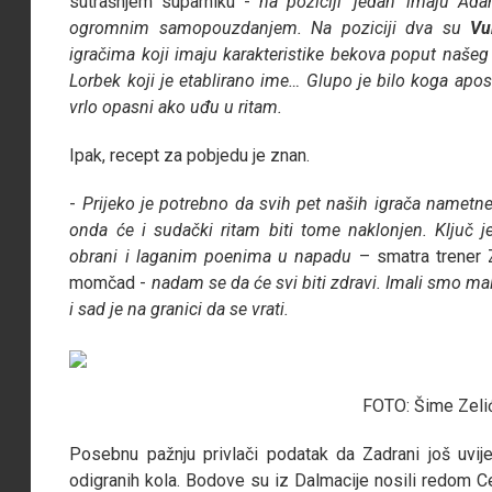
sutrašnjem suparniku -
na poziciji 'jedan' imaju Ada
ogromnim samopouzdanjem. Na poziciji dva su
Vu
igračima koji imaju karakteristike bekova poput našeg
Lorbek koji je etablirano ime… Glupo je bilo koga apostro
vrlo opasni ako uđu u ritam.
Ipak, recept za pobjedu je znan.
-
Prijeko je potrebno da svih pet naših igrača nametne
onda će i sudački ritam biti tome naklonjen. Ključ j
obrani i laganim poenima u napadu
– smatra trener 
momčad -
nadam se da će svi biti zdravi. Imali smo m
i sad je na granici da se vrati.
FOTO: Šime Zelić
Posebnu pažnju privlači podatak da Zadrani još uvi
odigranih kola. Bodove su iz Dalmacije nosili redom C