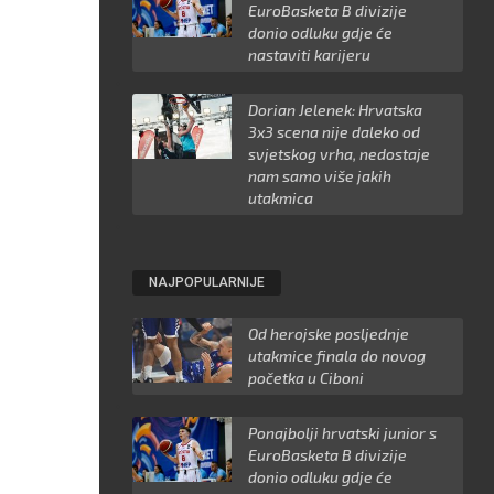
EuroBasketa B divizije
donio odluku gdje će
nastaviti karijeru
Dorian Jelenek: Hrvatska
3x3 scena nije daleko od
svjetskog vrha, nedostaje
nam samo više jakih
utakmica
NAJPOPULARNIJE
Od herojske posljednje
utakmice finala do novog
početka u Ciboni
Ponajbolji hrvatski junior s
EuroBasketa B divizije
donio odluku gdje će