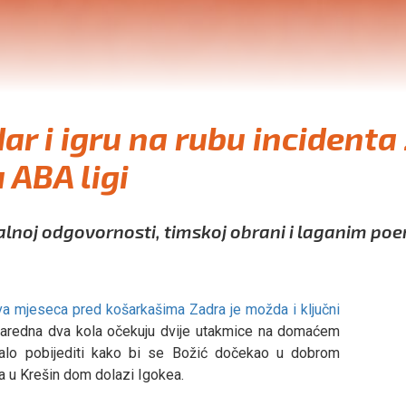
ar i igru na rubu incidenta
 ABA ligi
ualnoj odgovornosti, timskoj obrani i laganim po
va mjeseca pred košarkašima Zadra je možda i ključni
aredna dva kola očekuju dvije utakmice na domaćem
jalo pobijediti kako bi se Božić dočekao u dobrom
da u Krešin dom dolazi Igokea.