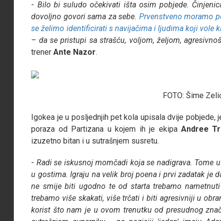
-
Bilo bi suludo očekivati išta osim pobjede. Činjeni
dovoljno govori sama za sebe.
Prvenstveno moramo pok
se želimo identificirati s navijačima i ljudima koji vole kl
– da se pristupi sa strašću, voljom, željom, agresivn
trener
Ante
Nazor
.
FOTO: Šime Zelić
Igokea je u posljednjih pet kola upisala dvije pobjede,
poraza od Partizana u kojem ih je ekipa
Andree
Tr
izuzetno bitan i u sutrašnjem susretu.
-
Radi se iskusnoj momčadi koja se nadigrava. Tome u p
u gostima. Igraju na velik broj poena i prvi zadatak je
ne smije biti ugodno te od starta trebamo nametnuti 
trebamo više skakati, više trčati i biti agresivniji u ob
korist što nam je u ovom trenutku od presudnog znač