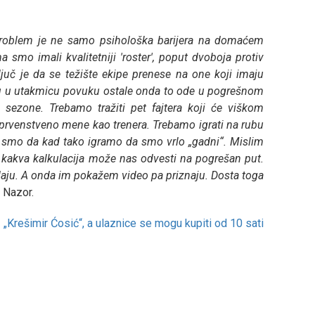
'. Problem je ne samo psihološka barijera na domaćem
smo imali kvalitetniji 'roster', poput dvoboja protiv
juč je da se težište ekipe prenese na one koji imaju
đu u utakmicu povuku ostale onda to ode u pogrešnom
sezone. Trebamo tražiti pet fajtera koji će viškom
a prvenstveno mene kao trenera. Trebamo igrati na rubu
ali smo da kad tako igramo da smo vrlo „gadni“. Mislim
o kakva kalkulacija može nas odvesti na pogrešan put.
daju. A onda im pokažem video pa priznaju. Dosta toga
e Nazor.
„Krešimir Ćosić“, a ulaznice se mogu kupiti od 10 sati