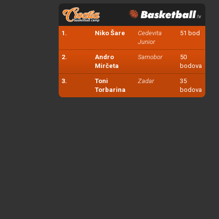
1.
Niko Šare
Cedevita
51 bod
Junior
2.
Andro
Samobor
50
Mirčeta
bodova
3.
Toni
Zadar
35
Torbarina
bodova