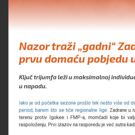
Nazor traži „gadni“ Zad
prvu domaću pobjedu u
Ključ trijumfa leži u maksimalnoj individ
u napadu.
Iako je od početka sezone prošlo tek nešto više od d
period, barem što se tiče regionalne lige.
Zadrane u n
terenu protiv Igokee i FMP-a, momčadi koje bi val
raspoloženju. Prvi izazov na rasporedu je već sutra ka