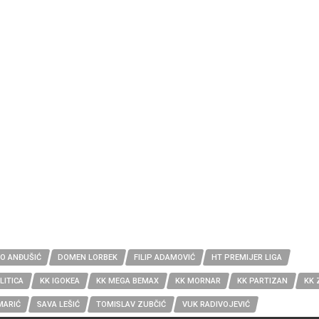
LO ANĐUŠIĆ
DOMEN LORBEK
FILIP ADAMOVIĆ
HT PREMIJER LIGA
LITICA
KK IGOKEA
KK MEGA BEMAX
KK MORNAR
KK PARTIZAN
KK 
MARIĆ
SAVA LEŠIĆ
TOMISLAV ZUBČIĆ
VUK RADIVOJEVIĆ