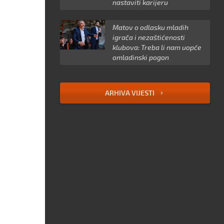
nastaviti karijeru
Matov o odlasku mladih
igrača i nezaštićenosti
klubova: Treba li nam uopće
omladinski pogon
ARHIVA VIJESTI