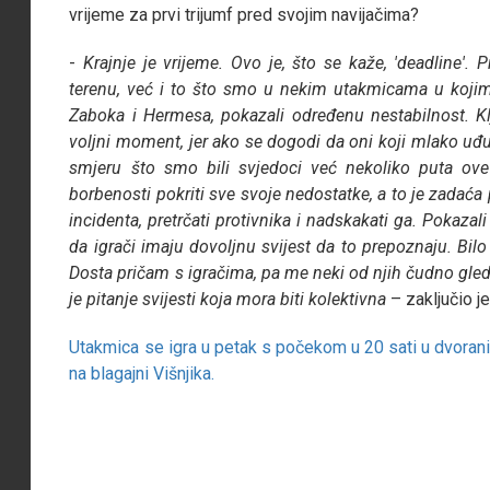
vrijeme za prvi trijumf pred svojim navijačima?
-
Krajnje je vrijeme. Ovo je, što se kaže, 'deadline
terenu, već i to što smo u nekim utakmicama u kojima 
Zaboka i Hermesa, pokazali određenu nestabilnost. Kl
voljni moment, jer ako se dogodi da oni koji mlako u
smjeru što smo bili svjedoci već nekoliko puta ove 
borbenosti pokriti sve svoje nedostatke, a to je zadać
incidenta, pretrčati protivnika i nadskakati ga. Pokaz
da igrači imaju dovoljnu svijest da to prepoznaju. Bil
Dosta pričam s igračima, pa me neki od njih čudno gle
je pitanje svijesti koja mora biti kolektivna
– zaključio j
Utakmica se igra u petak s počekom u 20 sati u dvorani 
na blagajni Višnjika.