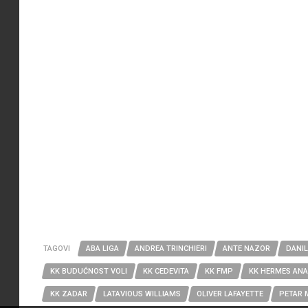
TAGOVI
ABA LIGA
ANDREA TRINCHIERI
ANTE NAZOR
DANI
KK BUDUĆNOST VOLI
KK CEDEVITA
KK FMP
KK HERMES ANA
KK ZADAR
LATAVIOUS WILLIAMS
OLIVER LAFAYETTE
PETAR 