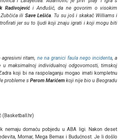
movića i Lafayettea. Adamović je prvi 'play' i igra s
k
Radivojević
i Anđušić, da ne govorim o visokim
 Zubčića ili
Save
Lešića
. Tu su još i skakač Williams i
firati jer su to ljudi koji znaju igrati i koji mogu biti
 agresivni ritam,
ne na granici faula nego incidenta
, a
e u maksimalnoj individualnoj odgovornosti, timskoj
Zadra koji bi na raspolaganju mogao imati kompletnu
ale probleme s
Perom
Marićem
koji nije bio u Beogradu
 (Basketball.hr)
jek nemaju domaću pobjedu u ABA ligi. Nakon deset
edevita, Mornar, Mega Bemax i Budućnost. Je li došlo