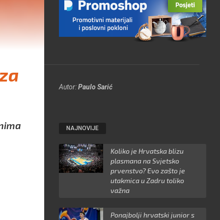
 za
Autor:
Paulo Sarić
enima
NAJNOVIJE
Koliko je Hrvatska blizu
plasmana na Svjetsko
prvenstvo? Evo zašto je
utakmica u Zadru toliko
važna
Ponajbolji hrvatski junior s