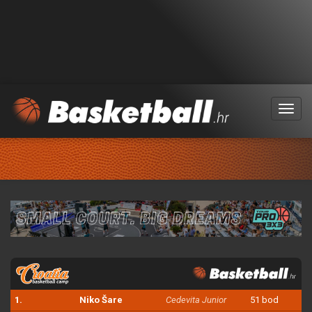
Menu
1.
Niko Šare
Cedevita Junior
51 bod