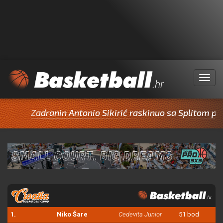
Menu
Zadranin Antonio Sikirić raskinuo sa Splitom pa potpi
1.
Niko Šare
Cedevita Junior
51 bod