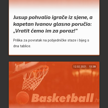
Jusup pohvalio igrače iz sjene, a
kapetan Ivanov glasno poručio:
„Vratit ćemo im za poraz!“
Prilika za povratak na pobjedničke staze i bijeg s
dna tablice.
12.02.2021.
13:38