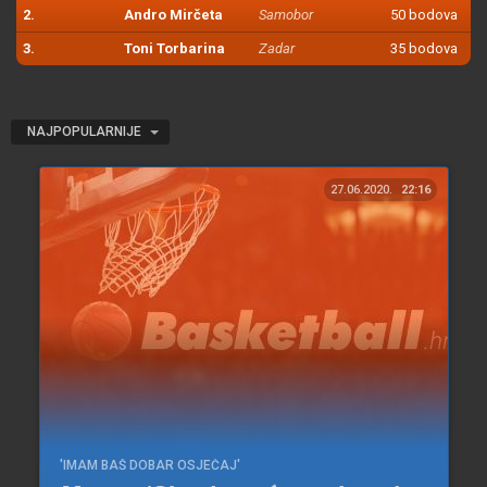
2.
Andro Mirčeta
Samobor
50 bodova
3.
Toni Torbarina
Zadar
35 bodova
NAJPOPULARNIJE
27.06.2020.
22:16
'IMAM BAŠ DOBAR OSJEĆAJ'