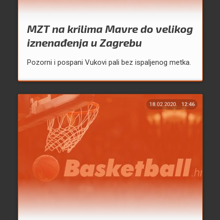
MZT na krilima Mavre do velikog
iznenađenja u Zagrebu
Pozorni i pospani Vukovi pali bez ispaljenog metka.
18.02.2020.
12:46