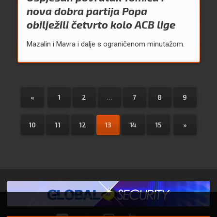
nova dobra partija Popa
obilježili četvrto kolo ACB lige
Mazalin i Mavra i dalje s ograničenom minutažom.
«
1
2
...
7
8
9
10
11
12
13
14
15
»