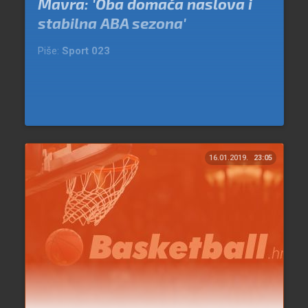
Mavra: 'Oba domaća naslova i
stabilna ABA sezona'
Piše:
Sport 023
16.01.2019.
23:05