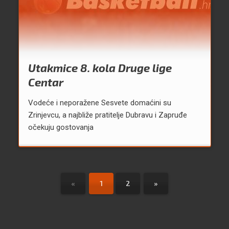
Utakmice 8. kola Druge lige
Centar
Vodeće i neporažene Sesvete domaćini su
Zrinjevcu, a najbliže pratitelje Dubravu i Zapruđe
očekuju gostovanja
«
1
2
»