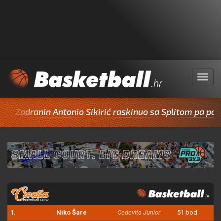
Menu
dranin Antonio Sikirić raskinuo sa Splitom pa potpisao 
1.
Niko Šare
Cedevita Junior
51 bod