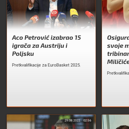
Aco Petrović izabrao 15
Osigura
igrača za Austriju i
svoje m
Poljsku
tribina
Miličić
Pretkvalifikacije za EuroBasket 2025.
Pretkvalifik
29.08.2022.
02:56