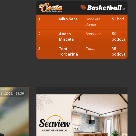
1.
Niko Šare
Cedevita
51 bod
Junior
2.
Andro
Samobor
50
Mirčeta
bodova
3.
Toni
Zadar
35
Torbarina
bodova
.11.2022.
23:39