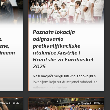
Poznata lokacija
.
odigravanja
ene,
pretkvalifikacijske
 imena
utakmice Austrije i
Hrvatske za Eurobasket
2025
Naši navijači mogu biti vrlo zadovoljni s
lokacijom koju su Austrijanci odabrali za
odigravanje utakmice.
.08.2022.
23:20
27.07.2022.
18:00