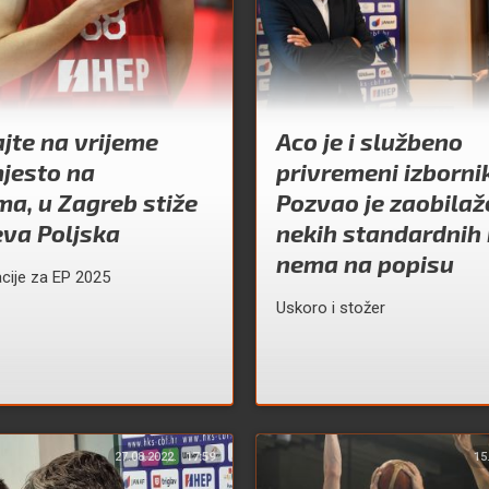
jte na vrijeme
Aco je i službeno
jesto na
privremeni izbornik
ma, u Zagreb stiže
Pozvao je zaobilaž
eva Poljska
nekih standardnih
nema na popisu
acije za EP 2025
Uskoro i stožer
27.08.2022.
17:59
15