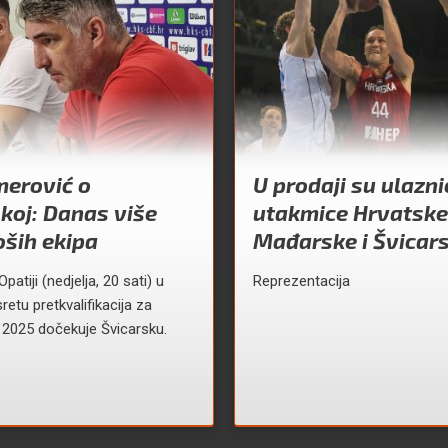
erović o
U prodaji su ulazni
koj: Danas više
utakmice Hrvatske
ših ekipa
Mađarske i Švicar
patiji (nedjelja, 20 sati) u
Reprezentacija
etu pretkvalifikacija za
 2025 dočekuje Švicarsku.