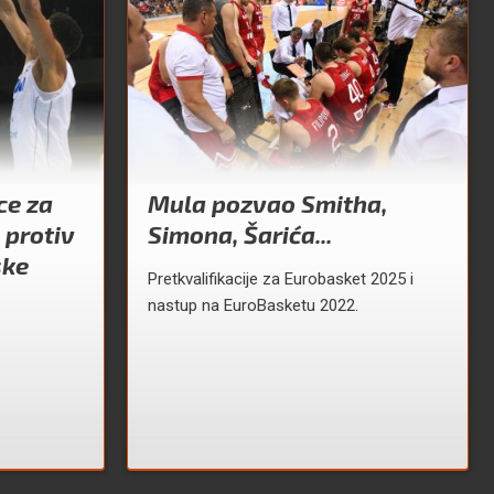
ce za
Mula pozvao Smitha,
 protiv
Simona, Šarića...
ske
Pretkvalifikacije za Eurobasket 2025 i
nastup na EuroBasketu 2022.