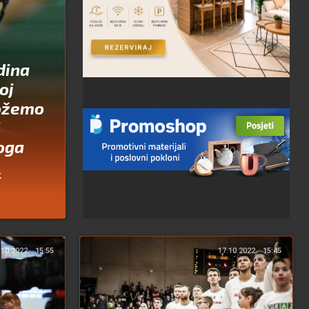
dina
oj
možemo
i
koga
k
.10.2022.
15:55
17.10.2022.
15:45