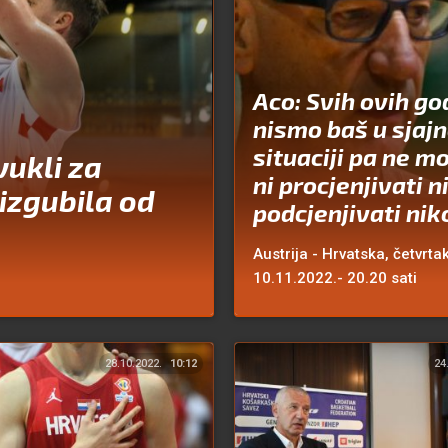
Aco: Svih ovih go
nismo baš u sjajn
situaciji pa ne 
vukli za
ni procjenjivati n
 izgubila od
podcjenjivati ni
Austrija - Hrvatska, četvrta
10.11.2022.- 20.20 sati
28.10.2022.
10:12
24