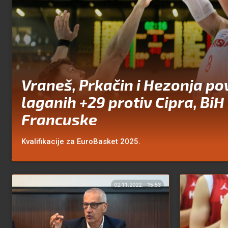
Vraneš, Prkačin i Hezonja po
laganih +29 protiv Cipra, BiH
Francuske
Kvalifikacije za EuroBasket 2025.
02.11.2022.
15:53