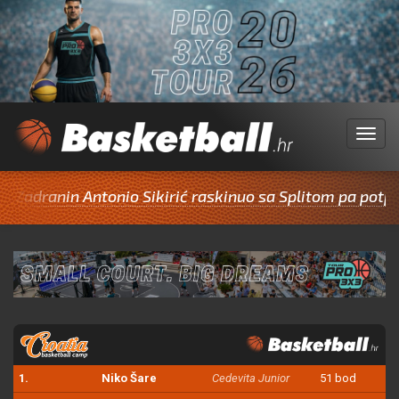
Menu
dranin Antonio Sikirić raskinuo sa Splitom pa potpisao
1.
Niko Šare
Cedevita Junior
51 bod