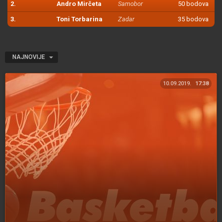
2.
Andro Mirčeta
Samobor
50 bodova
3.
Toni Torbarina
Zadar
35 bodova
NAJNOVIJE
10.09.2019.
17:38