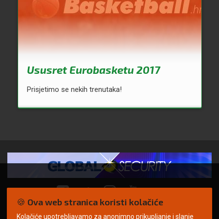
Ususret Eurobasketu 2017
Prisjetimo se nekih trenutaka!
🍪 Ova web stranica koristi kolačiće
Kolačiće upotrebljavamo za anonimno prikupljanje i slanje
© Copyright 2026. | ARILEO