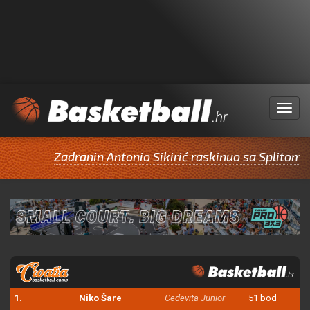
Menu
Zadranin Antonio Sikirić raskinuo sa Splitom pa 
1.
Niko Šare
Cedevita Junior
51 bod