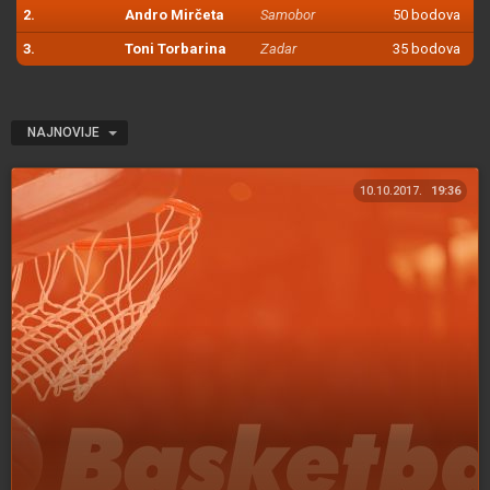
2.
Andro Mirčeta
Samobor
50 bodova
3.
Toni Torbarina
Zadar
35 bodova
NAJNOVIJE
10.10.2017.
19:36