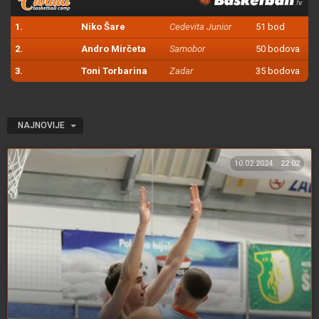
1.
Niko Šare
Cedevita Junior
51 bod
2.
Andro Mirčeta
Samobor
50 bodova
3.
Toni Torbarina
Zadar
35 bodova
NAJNOVIJE
10.02.2024.
22:02