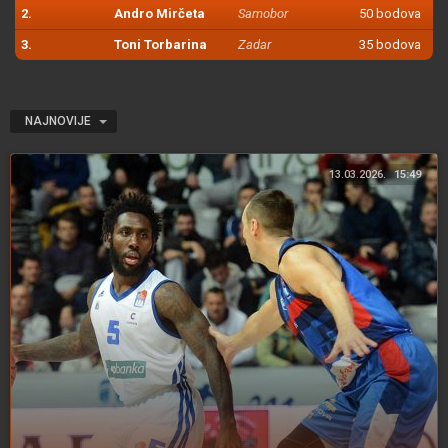
2.
Andro Mirčeta
Samobor
50 bodova
3.
Toni Torbarina
Zadar
35 bodova
NAJNOVIJE
13.03.2026.
15:49