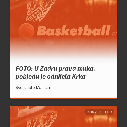
FOTO: U Zadru prava muka,
pobjedu je odnijela Krka
Sve je isto k'o i lani.
14.10.2019.
11:15