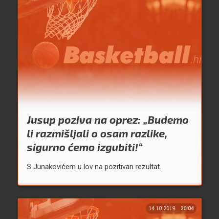
Jusup poziva na oprez: „Budemo
li razmišljali o osam razlike,
sigurno ćemo izgubiti!“
S Junakovićem u lov na pozitivan rezultat.
14.10.2019.
20:04