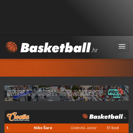
Menu
1.
Niko Šare
Cedevita Junior
51 bod