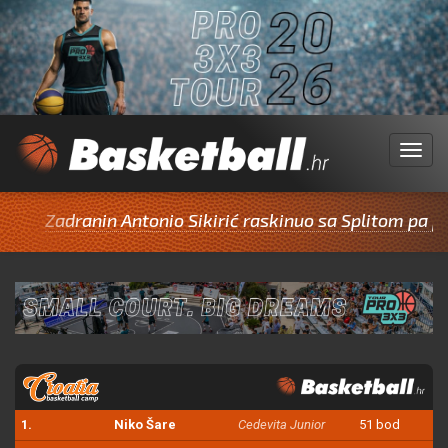
Menu
adranin Antonio Sikirić raskinuo sa Splitom pa potpisa
1.
Niko Šare
Cedevita Junior
51 bod