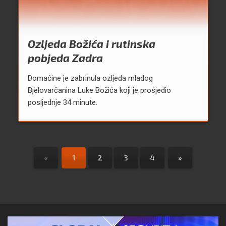
Ozljeda Božića i rutinska
pobjeda Zadra
Domaćine je zabrinula ozljeda mladog
Bjelovarčanina Luke Božića koji je prosjedio
posljednje 34 minute.
«
1
2
3
4
»