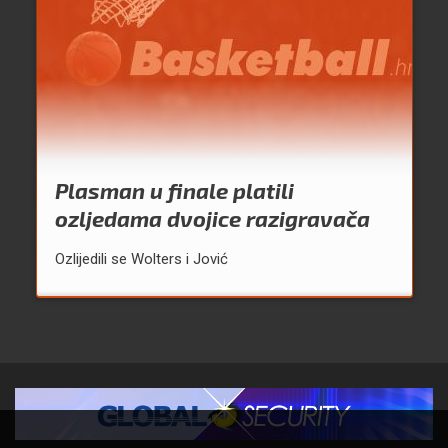
Plasman u finale platili
ozljedama dvojice razigravača
Ozlijedili se Wolters i Jović