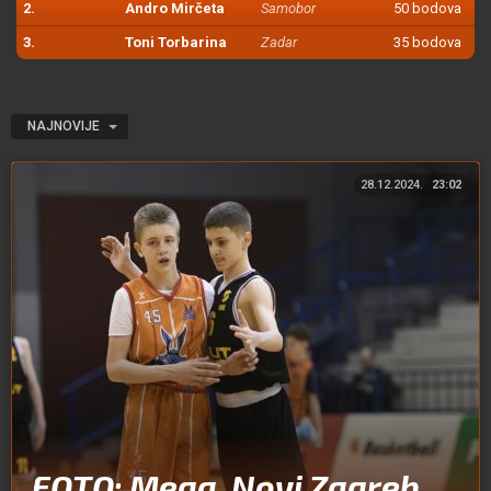
2.
Andro Mirčeta
Samobor
50 bodova
3.
Toni Torbarina
Zadar
35 bodova
NAJNOVIJE
28.12.2024.
23:02
FOTO: Mega, Novi Zagreb,