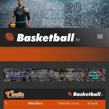
Menu
1.
Niko Šare
Cedevita Junior
51 bod