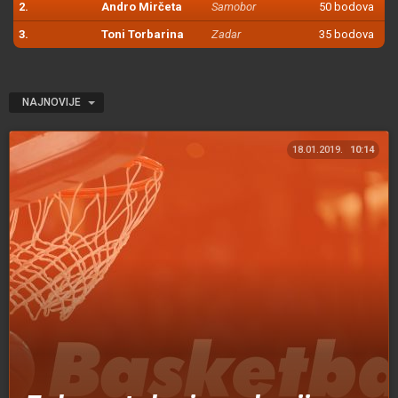
2.
Andro Mirčeta
Samobor
50 bodova
3.
Toni Torbarina
Zadar
35 bodova
NAJNOVIJE
18.01.2019.
10:14