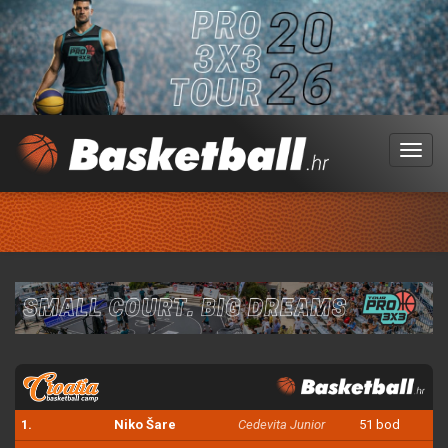
Menu
1.
Niko Šare
Cedevita Junior
51 bod