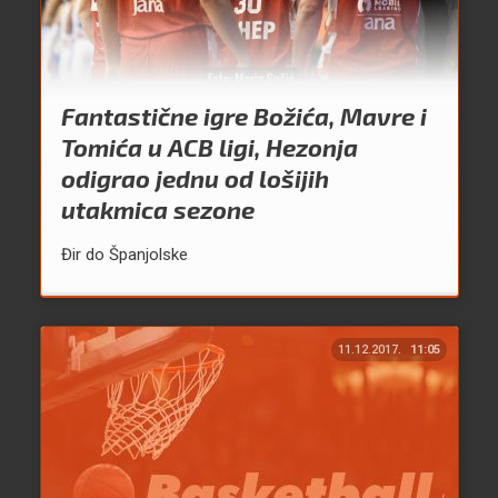
Fantastične igre Božića, Mavre i
Tomića u ACB ligi, Hezonja
odigrao jednu od lošijih
utakmica sezone
Đir do Španjolske
11.12.2017.
11:05