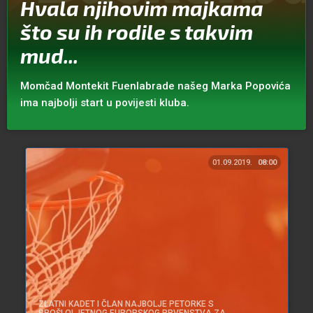
Hvala njihovim majkama
što su ih rodile s takvim
mud...
Momčad Montekit Fuenlabrade našeg Marka Popovića
ima najbolji start u povijesti kluba.
01.09.2019.
08:00
ZLATNI KADET I ČLAN NAJBOLJE PETORKE S