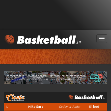
Menu
1.
Niko Šare
Cedevita Junior
51 bod