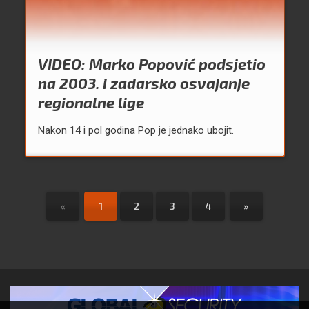
VIDEO: Marko Popović podsjetio
na 2003. i zadarsko osvajanje
regionalne lige
Nakon 14 i pol godina Pop je jednako ubojit.
«
1
2
3
4
»