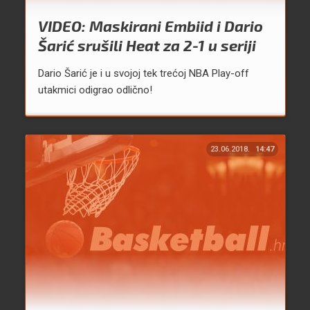
VIDEO: Maskirani Embiid i Dario
Šarić srušili Heat za 2-1 u seriji
Dario Šarić je i u svojoj tek trećoj NBA Play-off
utakmici odigrao odlično!
23.06.2018.
14:47