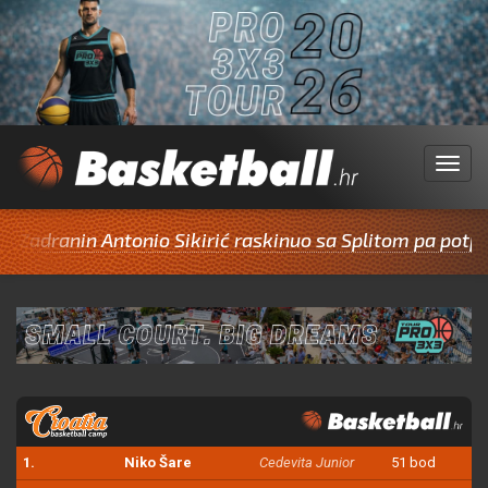
Menu
nin Antonio Sikirić raskinuo sa Splitom pa potpisao za
1.
Niko Šare
Cedevita Junior
51 bod