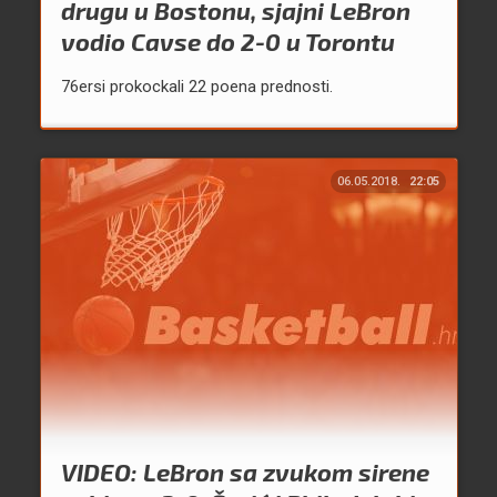
drugu u Bostonu, sjajni LeBron
vodio Cavse do 2-0 u Torontu
76ersi prokockali 22 poena prednosti.
06.05.2018.
22:05
VIDEO: LeBron sa zvukom sirene