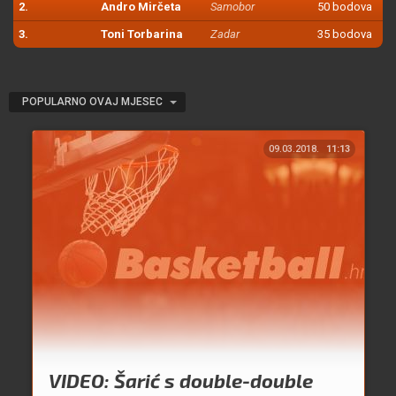
2.
Andro Mirčeta
Samobor
50 bodova
3.
Toni Torbarina
Zadar
35 bodova
POPULARNO OVAJ MJESEC
09.03.2018.
11:13
VIDEO: Šarić s double-double