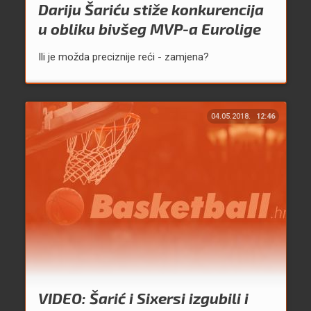
Dariju Šariću stiže konkurencija
u obliku bivšeg MVP-a Eurolige
Ili je možda preciznije reći - zamjena?
04.05.2018.
12:46
VIDEO: Šarić i Sixersi izgubili i