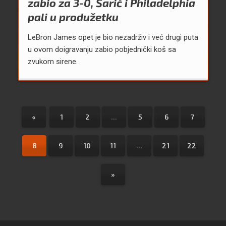
zabio za 3-0, Šarić i Philadelphia
pali u produžetku
LeBron James opet je bio nezadrživ i već drugi puta
u ovom doigravanju zabio pobjednički koš sa
zvukom sirene.
«
1
2
...
5
6
7
8
9
10
11
...
21
22
»