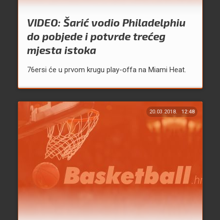
VIDEO: Šarić vodio Philadelphiu
do pobjede i potvrde trećeg
mjesta istoka
76ersi će u prvom krugu play-offa na Miami Heat.
20.03.2018.
12:48