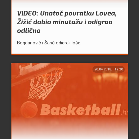
VIDEO: Unatoč povratku Lovea,
Žižić dobio minutažu i odigrao
odlično
Bogdanović i Šarić odigrali loše.
20.04.2018.
12:20