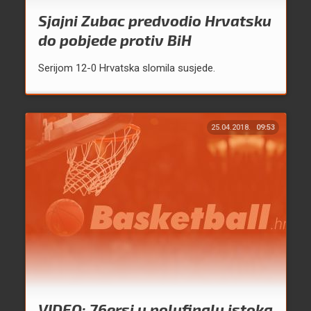
Sjajni Zubac predvodio Hrvatsku
do pobjede protiv BiH
Serijom 12-0 Hrvatska slomila susjede.
25.04.2018.
09:53
VIDEO: 76ersi u polufinalu istoka