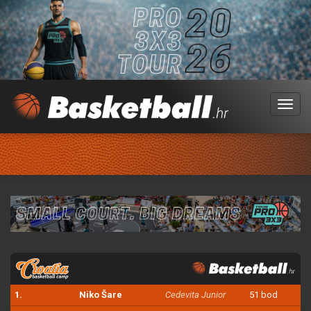
Menu
1.
Niko Šare
Cedevita Junior
51 bod