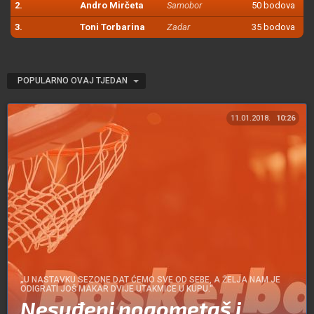
2.
Andro Mirčeta
Samobor
50 bodova
3.
Toni Torbarina
Zadar
35 bodova
POPULARNO OVAJ TJEDAN
11.01.2018.
10:26
„U NASTAVKU SEZONE DAT ĆEMO SVE OD SEBE, A ŽELJA NAM JE
ODIGRATI JOŠ MAKAR DVIJE UTAKMICE U KUPU.“
Nesuđeni nogometaš i