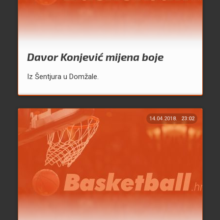
Davor Konjević mijena boje
Iz Šentjura u Domžale.
14.04.2018.
23:02