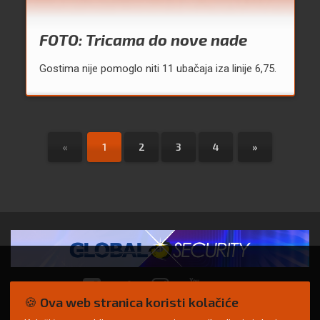
FOTO: Tricama do nove nade
Gostima nije pomoglo niti 11 ubačaja iza linije 6,75.
«
1
2
3
4
»
🍪 Ova web stranica koristi kolačiće