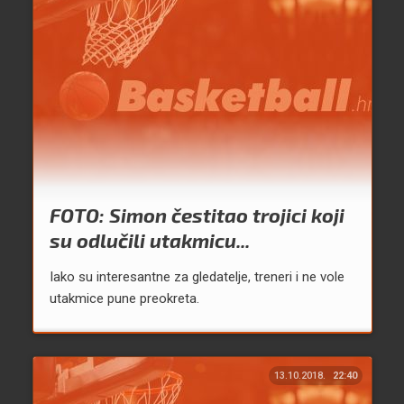
FOTO: Simon čestitao trojici koji
su odlučili utakmicu...
Iako su interesantne za gledatelje, treneri i ne vole
utakmice pune preokreta.
13.10.2018.
22:40