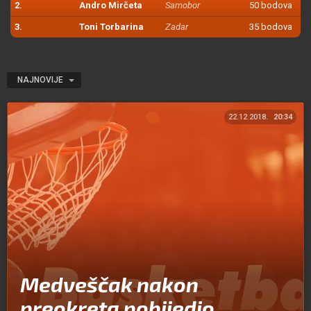
2.
Andro Mirčeta
Samobor
50 bodova
3.
Toni Torbarina
Zadar
35 bodova
NAJNOVIJE
22.12.2018.
20:34
Medveščak nakon
preokreta pobijedio