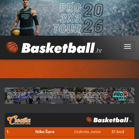
Menu
1.
Niko Šare
Cedevita Junior
51 bod