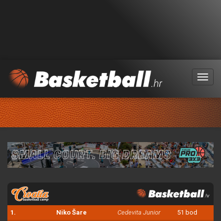
Menu
1.
Niko Šare
Cedevita Junior
51 bod