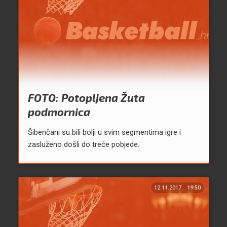
FOTO: Potopljena Žuta
podmornica
Šibenčani su bili bolji u svim segmentima igre i
zasluženo došli do treće pobjede.
12.11.2017.
19:50