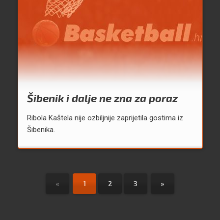
Šibenik i dalje ne zna za poraz
Ribola Kaštela nije ozbiljnije zaprijetila gostima iz
Šibenika.
«
1
2
3
»