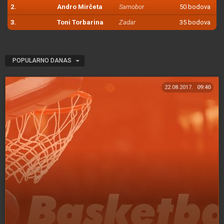
2.
Andro Mirčeta
Samobor
50 bodova
3.
Toni Torbarina
Zadar
35 bodova
POPULARNO DANAS
22.08.2017.
09:40