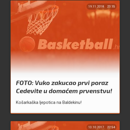
19.11.2018.
23:15
FOTO: Vuko zakucao prvi poraz
Cedevite u domaćem prvenstvu!
Košarkaška ljepotica na Baldekinu!
13.10.2017.
22:54