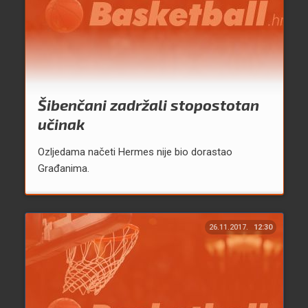
Šibenčani zadržali stopostotan
učinak
Ozljedama načeti Hermes nije bio dorastao
Građanima.
26.11.2017.
12:30