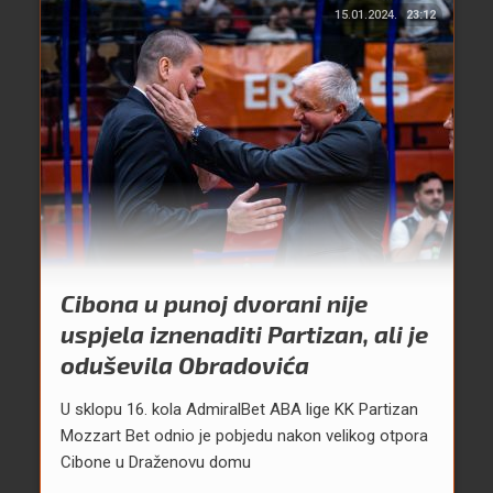
15.01.2024.
23:12
Cibona u punoj dvorani nije
uspjela iznenaditi Partizan, ali je
oduševila Obradovića
U sklopu 16. kola AdmiralBet ABA lige KK Partizan
Mozzart Bet odnio je pobjedu nakon velikog otpora
Cibone u Draženovu domu