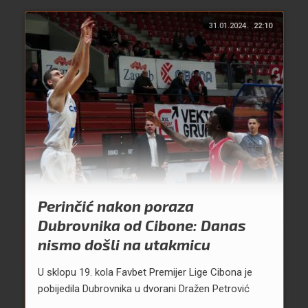
31.01.2024.
22:10
Perinčić nakon poraza
Dubrovnika od Cibone: Danas
nismo došli na utakmicu
U sklopu 19. kola Favbet Premijer Lige Cibona je
pobijedila Dubrovnika u dvorani Dražen Petrović