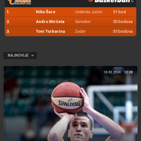
1.
Niko Šare
Cedevita Junior
51 bod
2.
Andro Mirčeta
Samobor
50 bodova
3.
Toni Torbarina
Zadar
35 bodova
NAJNOVIJE
18.03.2024.
12:28