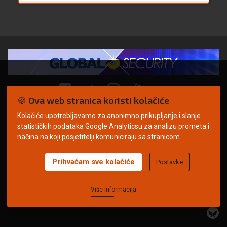
🍪 Ova web stranica koristi kolačiće
Kolačiće upotrebljavamo za anonimno prikupljanje i slanje
© Copyright 2026. | ARILEO
statističkih podataka Google Analyticsu za analizu prometa i
načina na koji posjetitelji komuniciraju sa stranicom.
Prihvaćam sve kolačiće
Postavke
Uvjeti korištenja
Politika privatnosti
Impressum
Oglašavanje
Kontakt
Više informacija