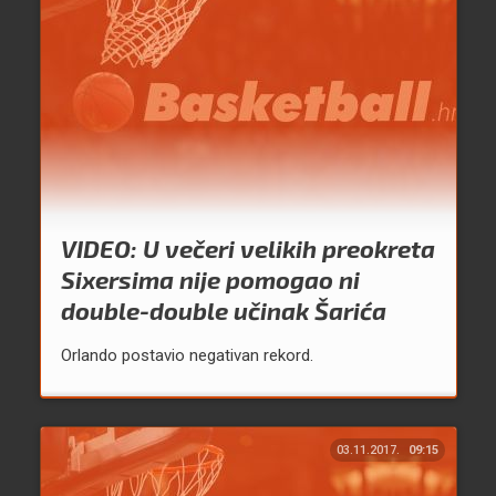
VIDEO: U večeri velikih preokreta
Sixersima nije pomogao ni
double-double učinak Šarića
Orlando postavio negativan rekord.
03.11.2017.
09:15