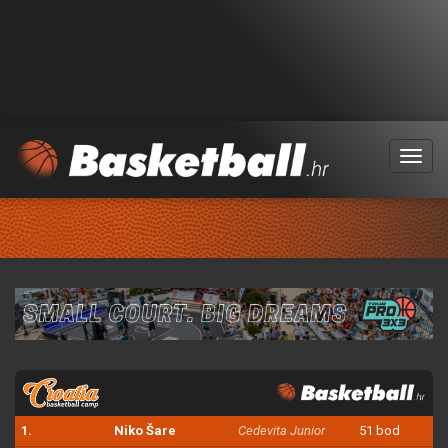
Menu
1.
Niko Šare
Cedevita Junior
51 bod