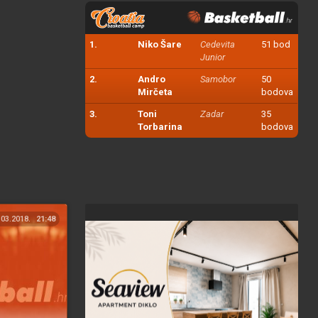
1.
Niko Šare
Cedevita
51 bod
Junior
2.
Andro
Samobor
50
Mirčeta
bodova
3.
Toni
Zadar
35
Torbarina
bodova
.03.2018.
21:48