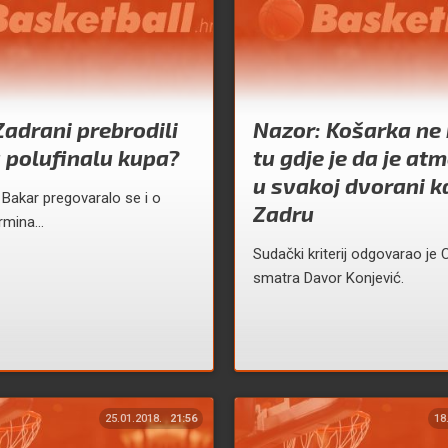
 Zadrani prebrodili
Nazor: Košarka ne b
 polufinalu kupa?
tu gdje je da je at
u svakoj dvorani k
 Bakar pregovaralo se i o
Zadru
ermina…
Sudački kriterij odgovarao je 
smatra Davor Konjević.
25.01.2018.
21:56
18