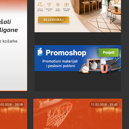
šali
aligane
e košarke.
.02.2018.
20:18
11.02.2018.
21:42