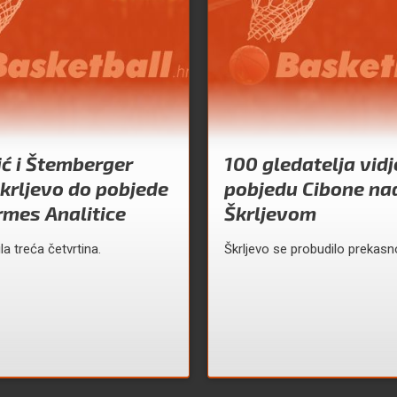
ć i Štemberger
100 gledatelja vidj
Škrljevo do pobjede
pobjedu Cibone na
rmes Analitice
Škrljevom
ila treća četvrtina.
Škrljevo se probudilo prekasn