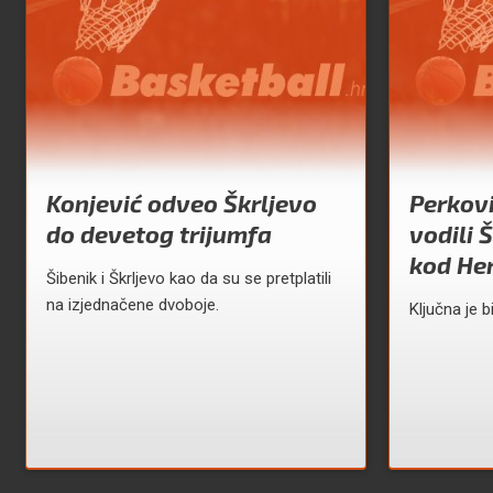
Konjević odveo Škrljevo
Perkovi
do devetog trijumfa
vodili 
kod He
Šibenik i Škrljevo kao da su se pretplatili
na izjednačene dvoboje.
Ključna je b