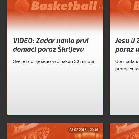
VIDEO: Zadar nanio prvi
Jesu li
domaći poraz Škrljevu
poraz u
Sve je bilo riješeno već nakon 30 minuta.
Uoči puta u
promjeni t
03.02.2018.
20:16