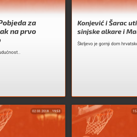
Pobjeda za
Konjević i Šarac uti
ak na prvo
sinjske alkare i M
o
Škrljevo je gornji dom hrvatsk
udućnost…
02.03.2018.
19:53
15