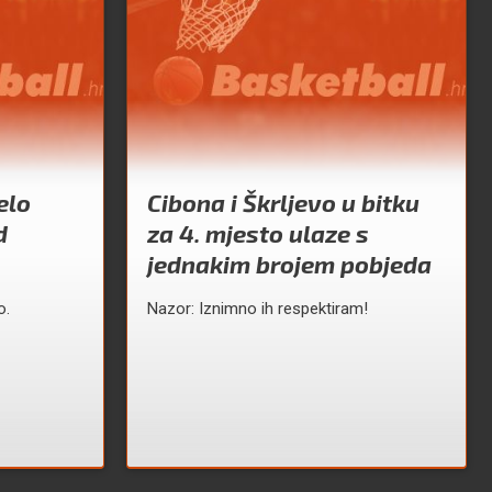
elo
Cibona i Škrljevo u bitku
d
za 4. mjesto ulaze s
jednakim brojem pobjeda
o.
Nazor: Iznimno ih respektiram!