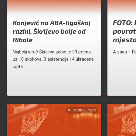
FOTO: 
Konjević na ABA-ligaškoj
povrat
razini, Škrljevo bolje od
mjest
Ribole
Najbolji igrač Škrljeva zabio je 33 poena
A sada – B
uz 10 skokova, 3 asistencije i 4 ukradene
lopte.
03.03.2018.
19:01