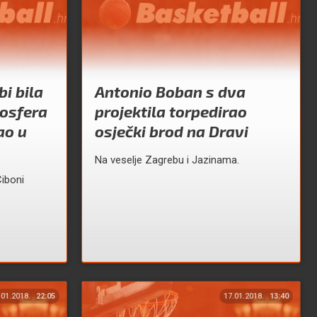
i bila
Antonio Boban s dva
mosfera
projektila torpedirao
ao u
osječki brod na Dravi
Na veselje Zagrebu i Jazinama.
Ciboni
.01.2018.
22:05
17.01.2018.
13:40