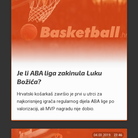
Je li ABA liga zakinula Luku
Božića?
Hrvatski košarkaš završio je prvi u utrci za
najkorisnijeg igrača regularnog dijela ABA lige po
valorizaciji, ali MVP nagradu nije dobio.
04.03.2019.
23:46