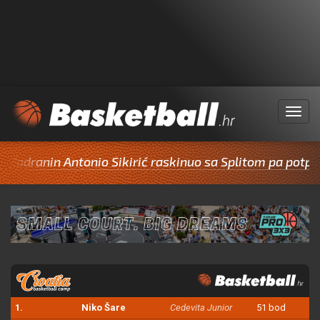
Menu
anin Antonio Sikirić raskinuo sa Splitom pa potpisao za
1.
Niko Šare
Cedevita Junior
51 bod