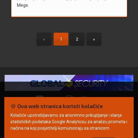
Mege.
«
1
2
»
🍪 Ova web stranica koristi kolačiće
Kolačiće upotrebljavamo za anonimno prikupljanje i slanje
© Copyright 2026. | ARILEO
statističkih podataka Google Analyticsu za analizu prometa i
načina na koji posjetitelji komuniciraju sa stranicom.