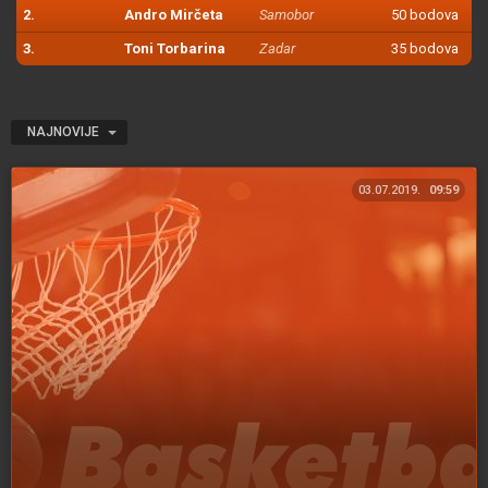
2.
Andro Mirčeta
Samobor
50 bodova
3.
Toni Torbarina
Zadar
35 bodova
NAJNOVIJE
03.07.2019.
09:59