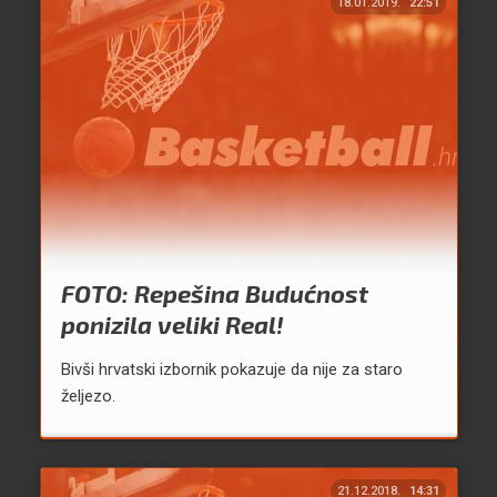
18.01.2019.
22:51
FOTO: Repešina Budućnost
ponizila veliki Real!
Bivši hrvatski izbornik pokazuje da nije za staro
željezo.
21.12.2018.
14:31