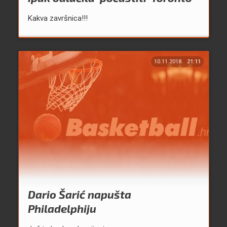
Kakva završnica!!!
10.11.2018.
21:11
Dario Šarić napušta
Philadelphiju