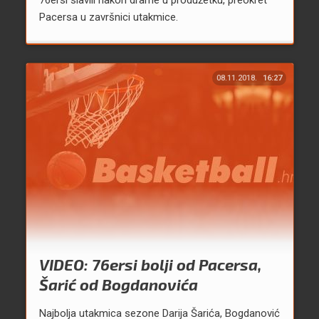
76ersi slavili nakon drame u produžetku, preokret
Pacersa u završnici utakmice.
08.11.2018.
16:27
VIDEO: 76ersi bolji od Pacersa,
Šarić od Bogdanovića
Najbolja utakmica sezone Darija Šarića, Bogdanović