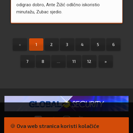
odigrao dobro, Ante Žižić odlično iskoristio
minutažu, Zubac sjedio.
«
1
2
3
4
5
6
7
8
...
11
12
»
🍪 Ova web stranica koristi kolačiće