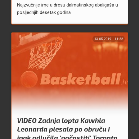
Najzvučnije ime u dresu dalmatinskog abaligaša u
posljednjih desetak godina.
13.05.2019.
11:22
VIDEO Zadnja lopta Kawhla
Leonarda plesala po obruču i
ipak odlučila 'počastiti' Toronto