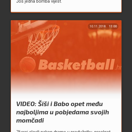
Još jedna bomba vijest.
10.11.2018.
13:00
VIDEO: Šiši i Babo opet među
najboljima u pobjedama svojih
momčadi