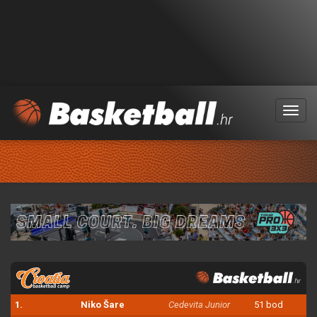
Menu
1.
Niko Šare
Cedevita Junior
51 bod