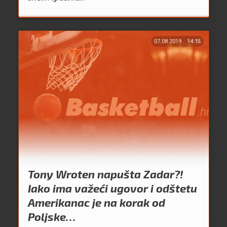
07.08.2019.
14:15
Tony Wroten napušta Zadar?!
Iako ima važeći ugovor i odštetu
Amerikanac je na korak od
Poljske…