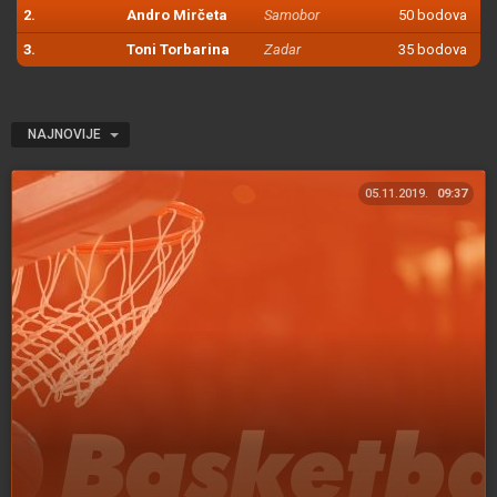
2.
Andro Mirčeta
Samobor
50 bodova
3.
Toni Torbarina
Zadar
35 bodova
NAJNOVIJE
05.11.2019.
09:37