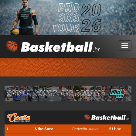
Menu
1.
Niko Šare
Cedevita Junior
51 bod