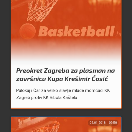
Preokret Zagreba za plasman na
završnicu Kupa Krešimir Ćosić
Palokaj i Čar za veliko slavlje mlade momčadi KK
Zagreb protiv KK Ribola Kaštela.
04.01.2018.
09:50