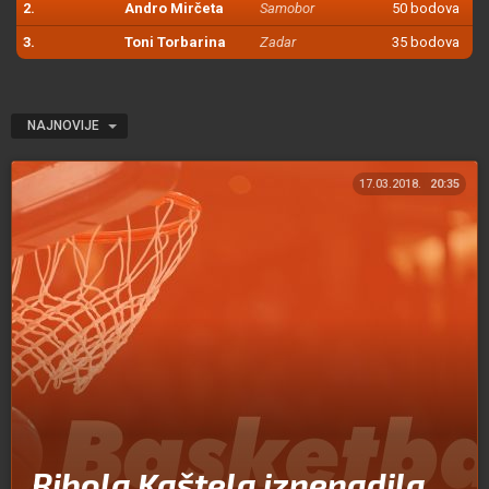
2.
Andro Mirčeta
Samobor
50 bodova
3.
Toni Torbarina
Zadar
35 bodova
NAJNOVIJE
17.03.2018.
20:35
Ribola Kaštela iznenadila