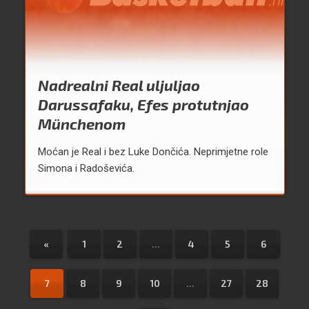
Nadrealni Real uljuljao
Darussafaku, Efes protutnjao
Münchenom
Moćan je Real i bez Luke Dončića. Neprimjetne role
Simona i Radoševića.
«
1
2
...
4
5
6
7
8
9
10
...
27
28