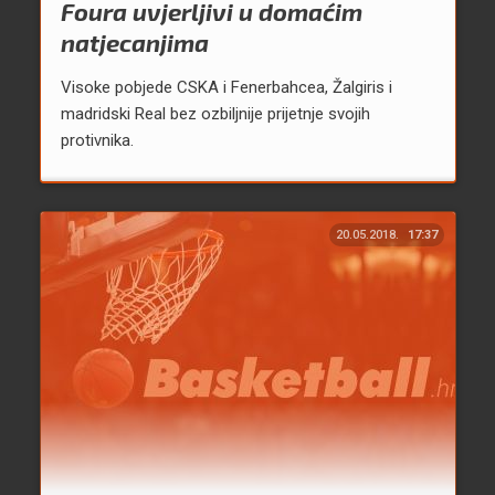
Foura uvjerljivi u domaćim
natjecanjima
Visoke pobjede CSKA i Fenerbahcea, Žalgiris i
madridski Real bez ozbiljnije prijetnje svojih
protivnika.
20.05.2018.
17:37