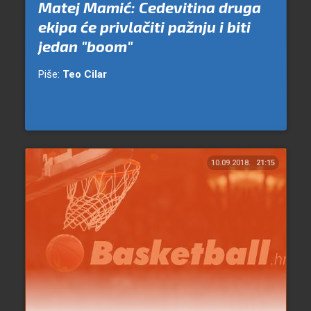
Matej Mamić: Cedevitina druga
ekipa će privlačiti pažnju i biti
jedan "boom"
Piše:
Teo Cilar
10.09.2018.
21:15