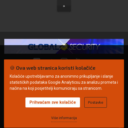
»
🍪 Ova web stranica koristi kolačiće
Kolačiće upotrebljavamo za anonimno prikupljanje i slanje
© Copyright 2026. | ARILEO
statističkih podataka Google Analyticsu za analizu prometa i
načina na koji posjetitelji komuniciraju sa stranicom.
Prihvaćam sve kolačiće
Postavke
Uvjeti korištenja
Politika privatnosti
Impressum
Oglašavanje
Kontakt
Više informacija