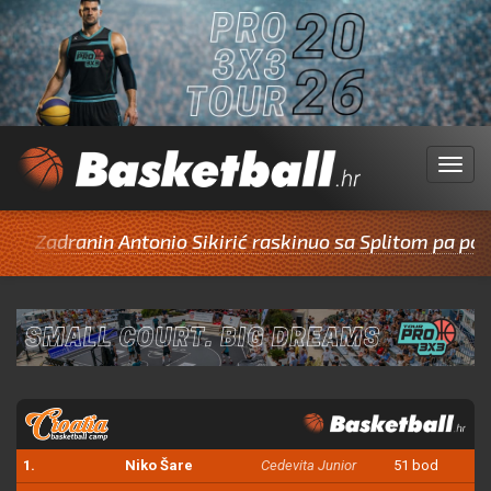
Menu
ranin Antonio Sikirić raskinuo sa Splitom pa potpisao 
1.
Niko Šare
Cedevita Junior
51 bod