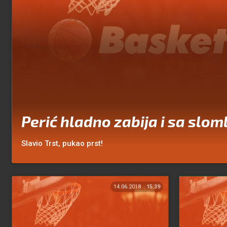
Perić hladno zabija i sa slo
Slavio Trst, pukao prst!
14.06.2018.
15:39