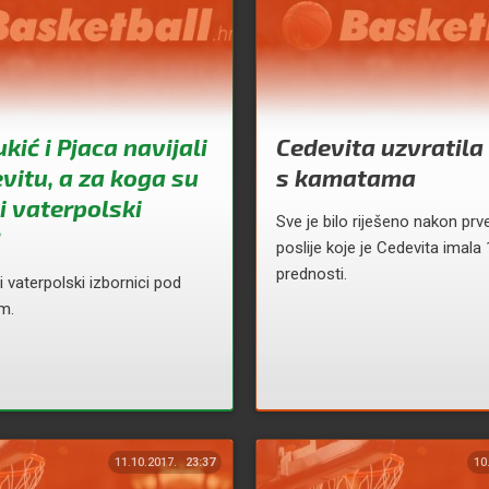
ić i Pjaca navijali
Cedevita uzvratila
vitu, a za koga su
s kamatama
i vaterpolski
Sve je bilo riješeno nakon prv
poslije koje je Cedevita imala
prednosti.
i vaterpolski izbornici pod
m.
11.10.2017.
23:37
10