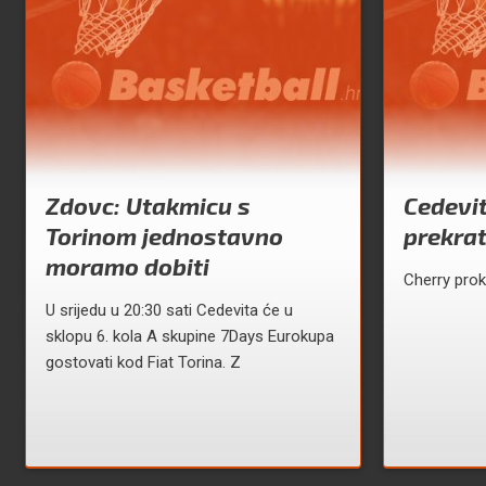
Zdovc: Utakmicu s
Cedevit
Torinom jednostavno
prekra
moramo dobiti
Cherry prok
U srijedu u 20:30 sati Cedevita će u
sklopu 6. kola A skupine 7Days Eurokupa
gostovati kod Fiat Torina. Z