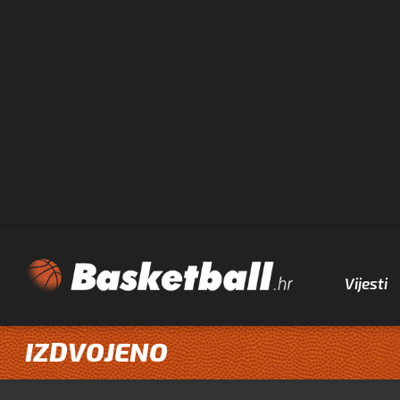
Vijesti
IZDVOJENO