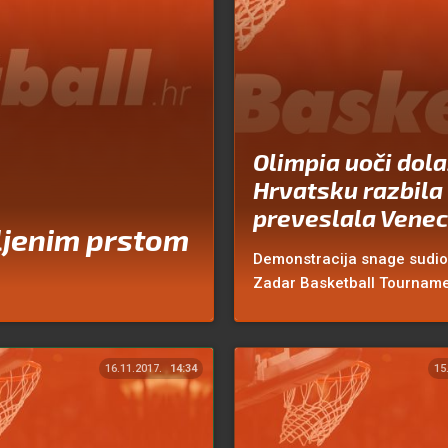
Olimpia uoči dol
Hrvatsku razbila 
preveslala Venec
mljenim prstom
Demonstracija snage sudio
Zadar Basketball Tourname
16.11.2017.
14:34
15