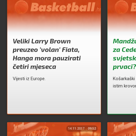
Veliki Larry Brown
Mandžuk
preuzeo 'volan' Fiata,
za Cede
Hanga mora pauzirati
svjetsk
četiri mjeseca
prvaci?
Vijesti iz Europe.
Košarkaški 
istim krovo
14.11.2017.
09:52