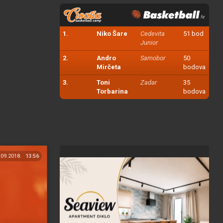
1.
Niko Šare
Cedevita
51 bod
Junior
2.
Andro
Samobor
50
Mirčeta
bodova
3.
Toni
Zadar
35
Torbarina
bodova
.09.2018.
13:56