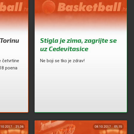
 Torinu
Stigla je zima, zagrijte se
uz Cedevitasice
e četvrtine
Ne boji se tko je zdrav!
 18 poena
.10.2017.
21:36
08.10.2017.
01:15