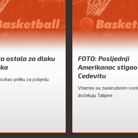
a ostala za dlaku
FOTO: Posljednji
tka
Amerikanac stigao
Cedevitu
ockao priliku za pobjedu.
Vitamini sa zaokruženim ros
dočekuju Talijane.