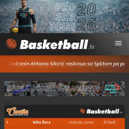
Menu
ranin Antonio Sikirić raskinuo sa Splitom pa potpisao 
1.
Niko Šare
Cedevita Junior
51 bod