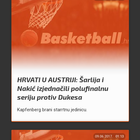
HRVATI U AUSTRIJI: Šarlija i
Nakić izjednačili polufinalnu
seriju protiv Dukesa
Kapfenberg brani starrtnu jedinicu.
09.06.2017.
01:13